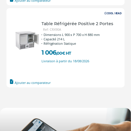
Ajouter au comparateur
Table Réfrigérée Positive 2 Portes
Ref: CRX90A
Dimensions L 900 x P 700 x H 880 mm
Capacité 214 L
Réfrigération Statique
1 006
,00
€
HT
Livraison à partir du 18/08/2026
Ajouter au comparateur