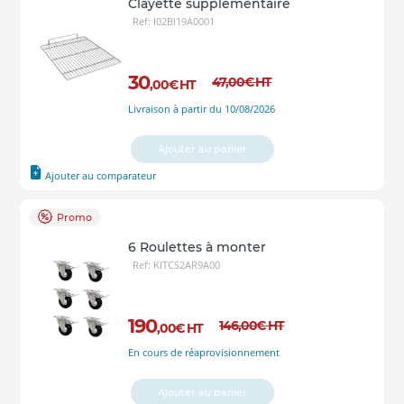
Clayette supplémentaire
Ref: I02BI19A0001
30
47
,00
€
HT
,00
€
HT
Livraison à partir du 10/08/2026
Ajouter au panier
Ajouter au comparateur
Promo
6 Roulettes à monter
Ref: KITCS2AR9A00
190
146
,00
€
HT
,00
€
HT
En cours de réaprovisionnement
Ajouter au panier