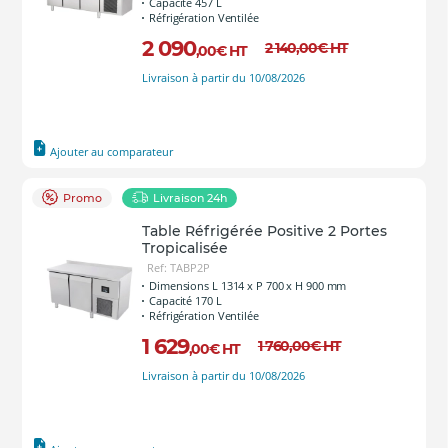
Capacité 457 L
Réfrigération Ventilée
2 090
2 140
,00
€
HT
,00
€
HT
Livraison à partir du 10/08/2026
Ajouter au comparateur
Promo
Livraison 24h
Table Réfrigérée Positive 2 Portes
Tropicalisée
Ref: TABP2P
Dimensions L 1314 x P 700 x H 900 mm
Capacité 170 L
Réfrigération Ventilée
1 629
1 760
,00
€
HT
,00
€
HT
Livraison à partir du 10/08/2026