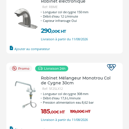
Robinet électronique
Ref: RBME
Longueur col de cygne 150 mm
Débit d'eau 12 L/minute
Capteur infrarouge Oui
290
,00
€
HT
Livraison à partir du 11/08/2026
Ajouter au comparateur
Promo
Livraison 24h
Robinet Mélangeur Monotrou Col
de Cygne 30cm
Ref: 5F2SLX12
Longueur col de cygne 308 mm
Débit d'eau 17,6 L/minute
Pression alimentation eau 8,62 bar
185
199
,00
€
HT
,00
€
HT
Livraison à partir du 11/08/2026