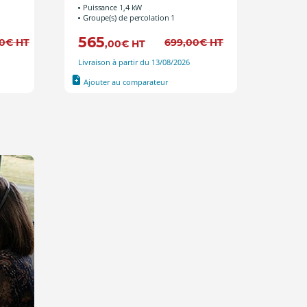
Puissance 1,4 kW
Groupe(s) de percolation 1
565
0
€
HT
699
,00
€
HT
,00
€
HT
Livraison à partir du 13/08/2026
Ajouter au comparateur