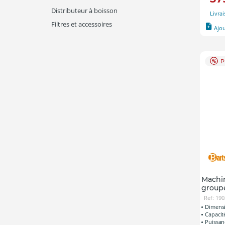
Distributeur à boisson
Livra
Filtres et accessoires
Ajo
P
Machin
groupe
Ref: 19
Dimensi
Capacit
Puissan