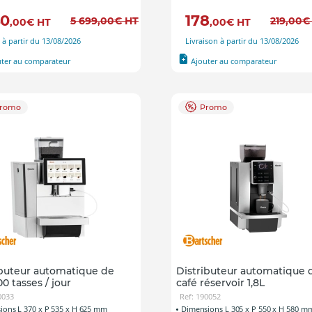
40
178
5 699
,00
€
HT
219
,00
€
,00
€
HT
,00
€
HT
 à partir du 13/08/2026
Livraison à partir du 13/08/2026
uter au comparateur
Ajouter au comparateur
romo
Promo
ibuteur automatique de
Distributeur automatique 
00 tasses / jour
café réservoir 1,8L
0033
Ref: 190052
ions L 370 x P 535 x H 625 mm
Dimensions L 305 x P 550 x H 580 m