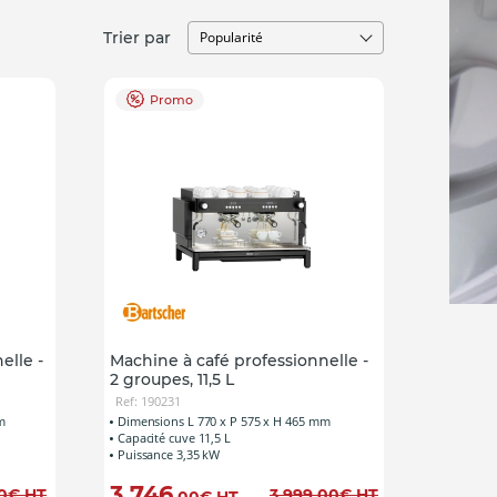
Trier par
Promo
elle -
Machine à café professionnelle -
2 groupes, 11,5 L
Ref: 190231
m
Dimensions L 770 x P 575 x H 465 mm
Capacité cuve 11,5 L
Puissance 3,35 kW
3 746
0
€
HT
3 999
,00
€
HT