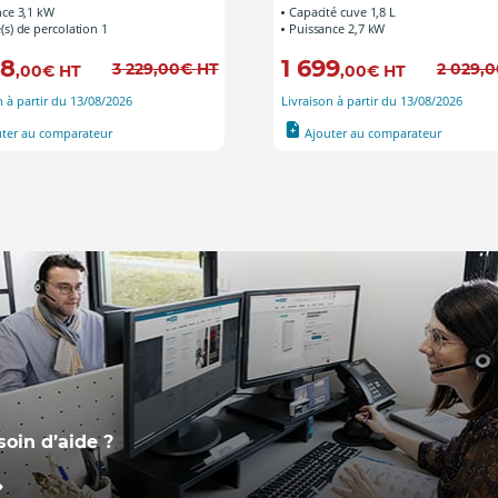
nce 3,1 kW
Capacité cuve 1,8 L
s) de percolation 1
Puissance 2,7 kW
98
1 699
3 229
,00
€
HT
2 029
,0
,00
€
HT
,00
€
HT
n à partir du 13/08/2026
Livraison à partir du 13/08/2026
uter au comparateur
Ajouter au comparateur
soin d’aide ?
re équipe, basée en France,
tient à votre disposition pour