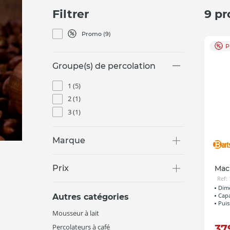
Filtrer
9 pr
Promo
(9)
P
Groupe(s) de percolation
1
(5)
2
(1)
3
(1)
Marque
Prix
Mac
Ref:
Dime
Capa
Autres catégories
Puis
Mousseur à lait
Percolateurs à café
37