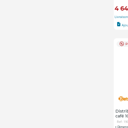
4 6
Livraison
Ajo
P
Distr
café 1
Ref: 19
Dimens