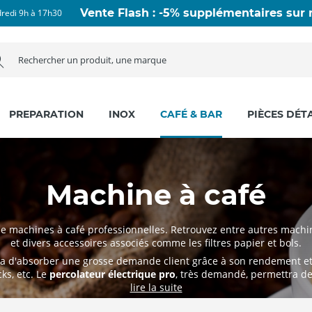
Vente Flash : -5% supplémentaires sur n
dredi 9h à 17h30
PREPARATION
INOX
CAFÉ & BAR
PIÈCES DÉT
Machine à café
hines à café professionnelles. Retrouvez entre autres machines à
et divers accessoires associés comme les filtres papier et bols.
 d'absorber une grosse demande client grâce à son rendement et 
ks, etc. Le
percolateur électrique pro
, très demandé, permettra de