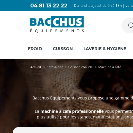
04 81 13 22 22
Du lundi au jeudi de 9h à 18h | ven
FROID
CUISSON
LAVERIE & HYGIENE
Accueil
Café & bar
Boisson chaude
Machine à café
Bacchus Equipements vous propose une gamme de mac
La
machine à café professionnelle
vous permettra
plus utilisé pour les stands, manifestations, snac