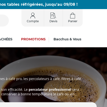
os tables réfrigérées, jusqu'au 09/08 !
Compte
Devis
Panier
ACHÉES
PROMOTIONS
Bacchus & Vous
 café pro, les percolateurs à café, filtres à café
son efficacité. Le
percolateur professionnel
sera
 conserver à bonne température le café ou vin...