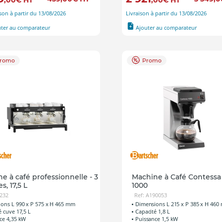
,00
€
HT
,00
€
HT
ison à partir du 13/08/2026
Livraison à partir du 13/08/2026
uter au comparateur
Ajouter au comparateur
romo
Promo
e à café professionnelle - 3
Machine à Café Contessa
s, 17,5 L
1000
0232
Ref: A190053
ons L 990 x P 575 x H 465 mm
Dimensions L 215 x P 385 x H 46
é cuve 17,5 L
Capacité 1,8 L
ce 4,35 kW
Puissance 1,5 kW