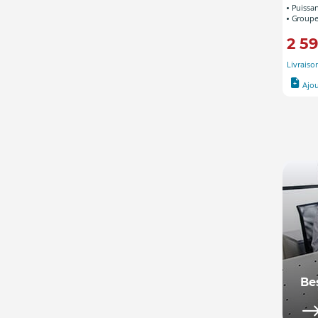
Puissa
Groupe(
2 5
Livraiso
Ajo
Be
Not
se 