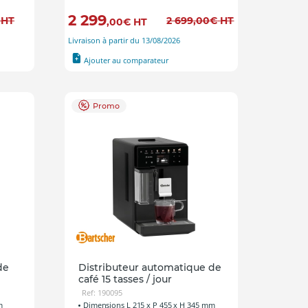
2 299
HT
2 699
,00
€
HT
,00
€
HT
Livraison à partir du 13/08/2026
Ajouter au comparateur
Promo
de
Distributeur automatique de
café 15 tasses / jour
Ref: 190095
m
Dimensions L 215 x P 455 x H 345 mm