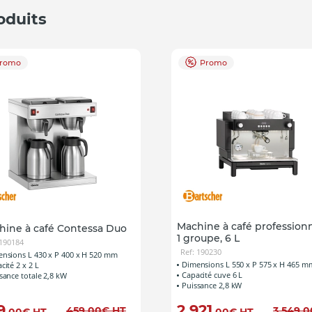
oduits
romo
Promo
Machine à café professionn
hine à café Contessa Duo
1 groupe, 6 L
 190184
Ref: 190230
nsions L 430 x P 400 x H 520 mm
Dimensions L 550 x P 575 x H 465 m
cité 2 x 2 L
Capacité cuve 6 L
sance totale 2,8 kW
Puissance 2,8 kW
9
2 921
459
,00
€
HT
3 549
,0