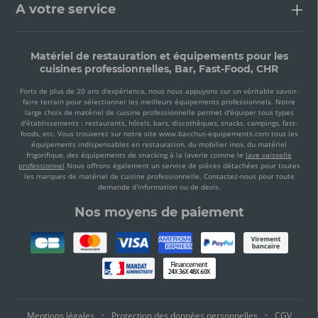
A votre service
Matériel de restauration et équipements pour les
cuisines professionnelles, Bar, Fast-Food, CHR
Forts de plus de 20 ans d'expérience, nous nous appuyons sur un véritable savoir-
faire terrain pour sélectionner les meilleurs équipements professionnels. Notre
large choix de matériel de cuisine professionnelle permet d'équiper tous types
d'établissements : restaurants, hôtels, bars, discothèques, snacks, campings, fast-
foods, etc. Vous trouverez sur notre site www.bacchus-equipements.com tous les
équipements indispensables en restauration, du mobilier inox, du matériel
frigorifique, des équipements de snacking à la laverie comme le
lave vaisselle
professionnel
Nous offrons également un service de pièces détachées pour toutes
les marques de matériel de cuisine professionnelle. Contactez-nous pour toute
demande d'information ou de devis.
Nos moyens de paiement
Mentions légales
Protection des données personnelles
CGV