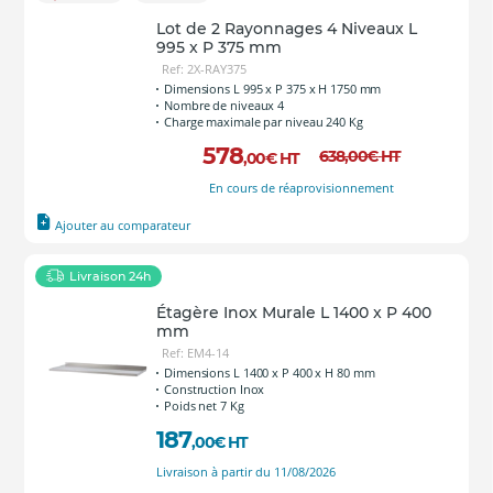
Lot de 2 Rayonnages 4 Niveaux L
995 x P 375 mm
Ref: 2X-RAY375
Dimensions L 995 x P 375 x H 1750 mm
Nombre de niveaux 4
Charge maximale par niveau 240 Kg
578
638
,00
€
HT
,00
€
HT
En cours de réaprovisionnement
Ajouter au comparateur
Livraison 24h
Étagère Inox Murale L 1400 x P 400
mm
Ref: EM4-14
Dimensions L 1400 x P 400 x H 80 mm
Construction Inox
Poids net 7 Kg
187
,00
€
HT
Livraison à partir du 11/08/2026