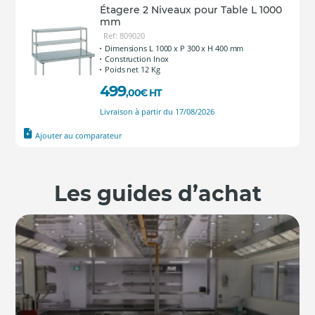
Étagere 2 Niveaux pour Table L 1000
mm
Ref: 809020
Dimensions L 1000 x P 300 x H 400 mm
Construction Inox
Poids net 12 Kg
499
,00
€
HT
Livraison à partir du 17/08/2026
Ajouter au comparateur
Les guides d’achat