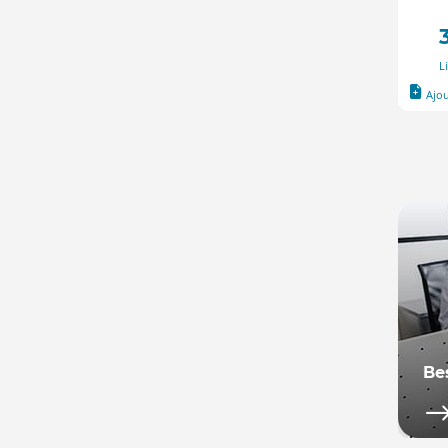
L
Ajo
Be
Not
se 
rép