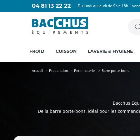
04 81 13 22 22
Du lundi au jeudi de 9h à 18h | ven
FROID
CUISSON
LAVERIE & HYGIENE
Accueil
Preparation
Petit materiel
Barre porte-bons
Bacchus Equi
De la barre porte-bons, idéal pour les command