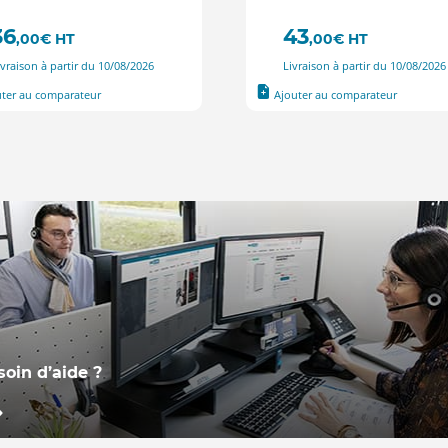
36
43
,00
€
HT
,00
€
HT
ivraison à partir du 10/08/2026
Livraison à partir du 10/08/2026
uter au comparateur
Ajouter au comparateur
soin d’aide ?
re équipe, basée en France,
tient à votre disposition pour
ondre à vos questions