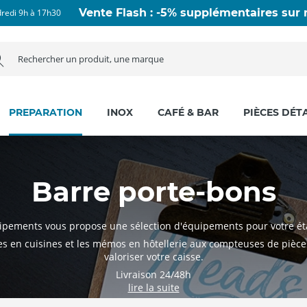
Vente Flash : -5% supplémentaires sur n
dredi 9h à 17h30
PREPARATION
INOX
CAFÉ & BAR
PIÈCES DÉT
Barre porte-bons
pements vous propose une sélection d'équipements pour votre é
es en cuisines et les mémos en hôtellerie aux compteuses de pièce
valoriser votre caisse.
Livraison 24/48h