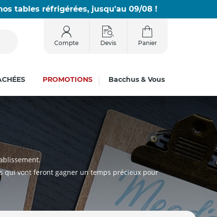
os tables réfrigérées, jusqu'au 09/08 !
Compte
Devis
Panier
ACHÉES
PROMOTIONS
Bacchus & Vous
tablissement.
s qui vont feront gagner un temps précieux pour