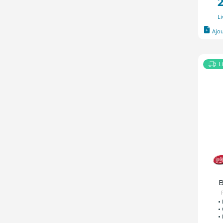
2
Li
Ajo
L
B