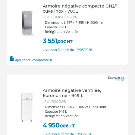
Armoire négative compacte GN2/1,
cuve inox - 700L
Ref: COMPATTO700BT
Dimensions L 767 x P 655 x H 2090 mm
Capacité 700 L
Réfrigération Ventilée
3 551
,00
€
HT
Livraison à partir du 19/08/2026
Ajouter au comparateur
Armoire négative ventilée,
Euronorme - 949 L
Ref: F900GWR
Dimensions L 820 x P 1065 x H 2205 mm
Capacité 949 L
Réfrigération Ventilée
4 950
,00
€
HT
Livraison à partir du 19/08/2026