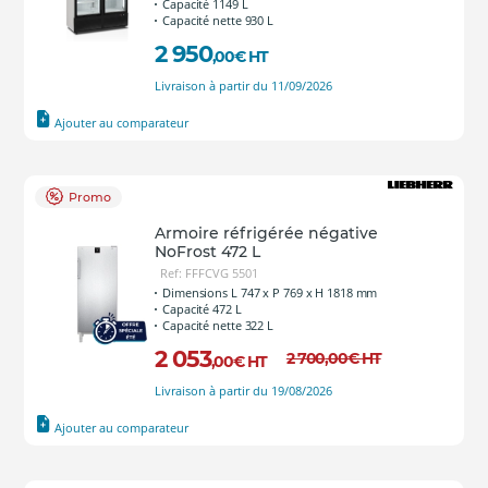
Capacité 1149 L
Capacité nette 930 L
2 950
,00
€
HT
Livraison à partir du 11/09/2026
Ajouter au comparateur
Promo
Armoire réfrigérée négative
NoFrost 472 L
Ref: FFFCVG 5501
Dimensions L 747 x P 769 x H 1818 mm
Capacité 472 L
Capacité nette 322 L
2 053
2 700
,00
€
HT
,00
€
HT
Livraison à partir du 19/08/2026
Ajouter au comparateur