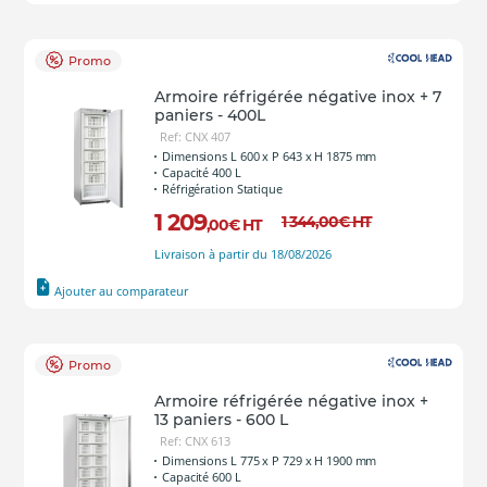
Promo
Armoire réfrigérée négative inox + 7
paniers - 400L
Ref: CNX 407
Dimensions L 600 x P 643 x H 1875 mm
Capacité 400 L
Réfrigération Statique
1 209
1 344
,00
€
HT
,00
€
HT
Livraison à partir du 18/08/2026
Ajouter au comparateur
Promo
Armoire réfrigérée négative inox +
13 paniers - 600 L
Ref: CNX 613
Dimensions L 775 x P 729 x H 1900 mm
Capacité 600 L