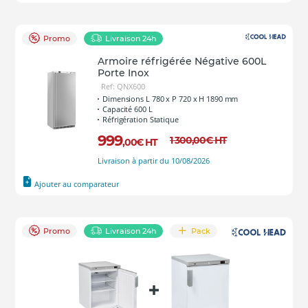
Promo
Livraison 24h
Armoire réfrigérée Négative 600L
Porte Inox
Ref: QNX600
Dimensions L 780 x P 720 x H 1890 mm
Capacité 600 L
Réfrigération Statique
999
1 300
,00
€
HT
,00
€
HT
Livraison à partir du 10/08/2026
Ajouter au comparateur
Promo
Livraison 24h
Pack