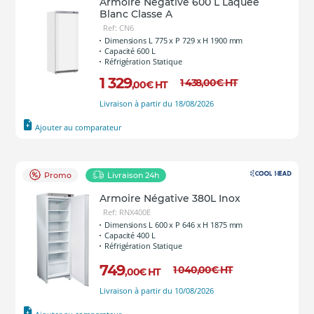
Armoire Négative 600 L Laquée
Blanc Classe A
Ref: CN6
Dimensions L 775 x P 729 x H 1900 mm
Capacité 600 L
Réfrigération Statique
1 329
1 438
,00
€
HT
,00
€
HT
Livraison à partir du 18/08/2026
Ajouter au comparateur
Promo
Livraison 24h
Armoire Négative 380L Inox
Ref: RNX400E
Dimensions L 600 x P 646 x H 1875 mm
Capacité 400 L
Réfrigération Statique
749
1 040
,00
€
HT
,00
€
HT
Livraison à partir du 10/08/2026