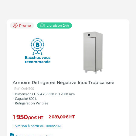
2000 L
Promo
Livraison 24h
Bacchus vous
recommande
Armoire Réfrigérée Négative Inox Tropicalisée
Ref: OAN700
Dimensions L 654 x P 830 x H 2000 mm
Capacité 600 L
Réfrigération Ventilée
1 950
2 089
,00
€
HT
,00
€
HT
Livraison à partir du 10/08/2026