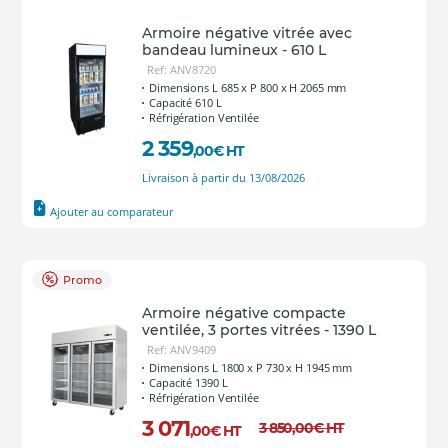
Armoire négative vitrée avec
bandeau lumineux - 610 L
Ref: ANV8720
Dimensions L 685 x P 800 x H 2065 mm
Capacité 610 L
Réfrigération Ventilée
2 359
,00
€
HT
Livraison à partir du 13/08/2026
Ajouter au comparateur
Promo
Armoire négative compacte
ventilée, 3 portes vitrées - 1390 L
Ref: ANV9409
Dimensions L 1800 x P 730 x H 1945 mm
Capacité 1390 L
Réfrigération Ventilée
3 071
3 850
,00
€
HT
,00
€
HT