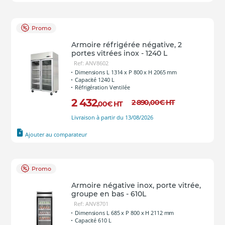
Promo
Armoire réfrigérée négative, 2
portes vitrées inox - 1240 L
Ref: ANV8602
Dimensions L 1314 x P 800 x H 2065 mm
Capacité 1240 L
Réfrigération Ventilée
2 432
2 890
,00
€
HT
,00
€
HT
Livraison à partir du 13/08/2026
Ajouter au comparateur
Promo
Armoire négative inox, porte vitrée,
groupe en bas - 610L
Ref: ANV8701
Dimensions L 685 x P 800 x H 2112 mm
Capacité 610 L