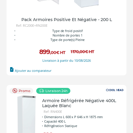
Pack Armoires Positive Et Négative - 200 L
Ref: RC200E+RN200E
Type de froid positif
Nombre de portes 1
Type de porte(s) Pleine
899
1 170
,00
€
HT
,00
€
HT
Livraison à partir du 10/08/2026
Ajouter au comparateur
Promo
Livraison 24h
Armoire Réfrigérée Négative 400L
Laquée Blanc
Ref: RN400E
Dimensions L 600 x P 646 x H 1875 mm
Capacité 400 L
Réfrigération Statique