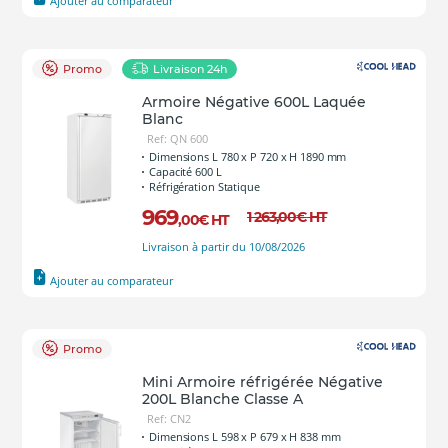
Ajouter au comparateur
Promo
Livraison 24h
Armoire Négative 600L Laquée
Blanc
Ref: QN 600
Dimensions L 780 x P 720 x H 1890 mm
Capacité 600 L
Réfrigération Statique
969
1 263
,00
€
HT
,00
€
HT
Livraison à partir du 10/08/2026
Ajouter au comparateur
Promo
Mini Armoire réfrigérée Négative
200L Blanche Classe A
Ref: CN2
Dimensions L 598 x P 679 x H 838 mm