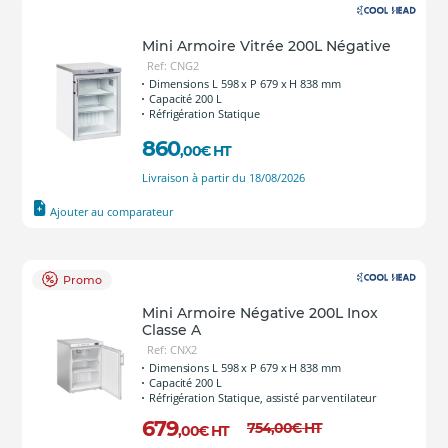
Mini Armoire Vitrée 200L Négative
Ref: CNG2
Dimensions L 598 x P 679 x H 838 mm
Capacité 200 L
Réfrigération Statique
860
,00
€
HT
Livraison à partir du 18/08/2026
Ajouter au comparateur
Promo
Mini Armoire Négative 200L Inox
Classe A
Ref: CNX2
Dimensions L 598 x P 679 x H 838 mm
Capacité 200 L
Réfrigération Statique, assisté par ventilateur
679
754
,00
€
HT
,00
€
HT