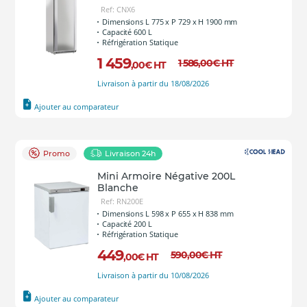
Ref: CNX6
Dimensions L 775 x P 729 x H 1900 mm
Capacité 600 L
Réfrigération Statique
1 459
1 586
,00
€
HT
,00
€
HT
Livraison à partir du 18/08/2026
Ajouter au comparateur
Promo
Livraison 24h
Mini Armoire Négative 200L
Blanche
Ref: RN200E
Dimensions L 598 x P 655 x H 838 mm
Capacité 200 L
Réfrigération Statique
449
590
,00
€
HT
,00
€
HT
Livraison à partir du 10/08/2026
Ajouter au comparateur