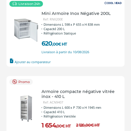
Livraison 24h
Mini Armoire Inox Négative 200L
Ref: RNX200E
Dimensions L 598 x P 655 x H 838 mm
Capacité 200 L
Réfrigération Statique
620
,00
€
HT
Livraison à partir du 10/08/2026
Ajouter au comparateur
Promo
Armoire compacte négative vitrée
inox - 410 L
Ref: ACN9407
Dimensions L 600 x P 730 x H 1945 mm
Capacité 410 L
Réfrigération Ventilée
1 654
2 120
,00
€
HT
,00
€
HT