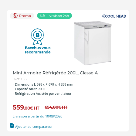
Low-e
(verres à
faible
émissivité)
Promo
Livraison 24h
Bacchus vous
recommande
Mini Armoire Réfrigérée 200L, Classe A
Ref: CR2
Dimensions L 598 x P 679 x H 838 mm
Capacité brute 200 L
Réfrigération Assistée par ventilateur
559
654
,00
€
HT
,00
€
HT
Livraison à partir du 10/08/2026
Ajouter au comparateur