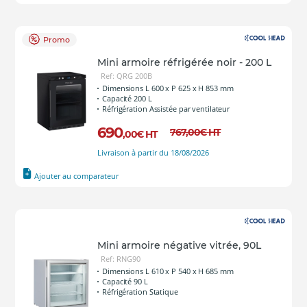
Promo
Mini armoire réfrigérée noir - 200 L
Ref: QRG 200B
Dimensions L 600 x P 625 x H 853 mm
Capacité 200 L
Réfrigération Assistée par ventilateur
690
767
,00
€
HT
,00
€
HT
Livraison à partir du 18/08/2026
Ajouter au comparateur
Mini armoire négative vitrée, 90L
Ref: RNG90
Dimensions L 610 x P 540 x H 685 mm
Capacité 90 L
Réfrigération Statique