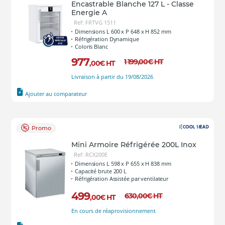
Encastrable Blanche 127 L - Classe
Energie A
Ref: FRTVG 1511
Dimensions L 600 x P 648 x H 852 mm
Réfrigération Dynamique
Coloris Blanc
977
1 199
,00
€
HT
,00
€
HT
Livraison à partir du 19/08/2026
Ajouter au comparateur
Promo
Mini Armoire Réfrigérée 200L Inox
Ref: RCX200E
Dimensions L 598 x P 655 x H 838 mm
Capacité brute 200 L
Réfrigération Assistée par ventilateur
499
630
,00
€
HT
,00
€
HT
En cours de réaprovisionnement