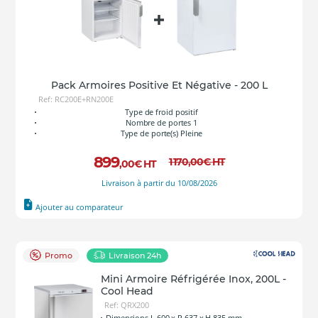
Pack Armoires Positive Et Négative - 200 L
Ref: RC200E+RN200E
Type de froid positif
Nombre de portes 1
Type de porte(s) Pleine
899
1 170
,00
€
HT
,00
€
HT
Livraison à partir du 10/08/2026
Ajouter au comparateur
Promo
Livraison 24h
Mini Armoire Réfrigérée Inox, 200L -
Cool Head
Ref: QRX200
Dimensions L 600 x P 637 x H 835 mm