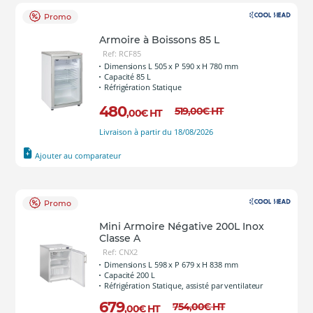
Promo
Armoire à Boissons 85 L
Ref: RCF85
Dimensions L 505 x P 590 x H 780 mm
Capacité 85 L
Réfrigération Statique
480
519
,00
€
HT
,00
€
HT
Livraison à partir du 18/08/2026
Ajouter au comparateur
Promo
Mini Armoire Négative 200L Inox
Classe A
Ref: CNX2
Dimensions L 598 x P 679 x H 838 mm
Capacité 200 L
Réfrigération Statique, assisté par ventilateur
679
754
,00
€
HT
,00
€
HT