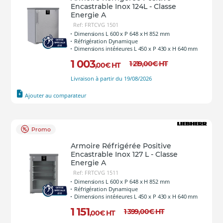
Encastrable Inox 124L - Classe
Energie A
Ref: FRTCVG 1501
Dimensions L 600 x P 648 x H 852 mm
Réfrigération Dynamique
Dimensions intérieures L 450 x P 430 x H 640 mm
1 003
1 219
,00
€
HT
,00
€
HT
Livraison à partir du 19/08/2026
Ajouter au comparateur
Promo
Armoire Réfrigérée Positive
Encastrable Inox 127 L - Classe
Energie A
Ref: FRTCVG 1511
Dimensions L 600 x P 648 x H 852 mm
Réfrigération Dynamique
Dimensions intérieures L 450 x P 430 x H 640 mm
1 151
1 399
,00
€
HT
,00
€
HT