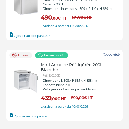
Capacité 200 L
Dimensions intérieures L 500 x P 410 x H 660 mm
490
571
,00
€
HT
,00
€
HT
Livraison à partir du 10/08/2026
Ajouter au comparateur
Promo
Livraison 24h
Mini Armoire Réfrigérée 200L
Blanche
Ref: RC200E
Dimensions L 598 x P 655 x H 838 mm
Capacité brute 200 L
Réfrigération Assistée par ventilateur
439
590
,00
€
HT
,00
€
HT
Livraison à partir du 10/08/2026
Ajouter au comparateur