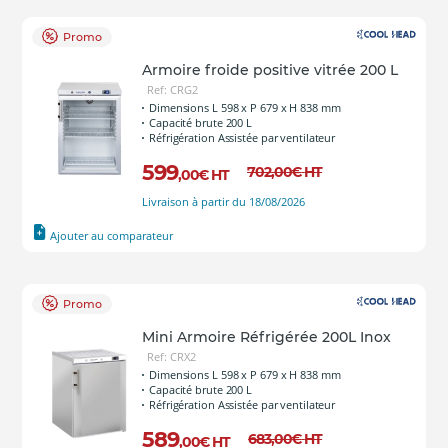
Promo
Armoire froide positive vitrée 200 L
Ref: CRG2
Dimensions L 598 x P 679 x H 838 mm
Capacité brute 200 L
Réfrigération Assistée par ventilateur
599
702
,00
€
HT
,00
€
HT
Livraison à partir du 18/08/2026
Ajouter au comparateur
Promo
Mini Armoire Réfrigérée 200L Inox
Ref: CRX2
Dimensions L 598 x P 679 x H 838 mm
Capacité brute 200 L
Réfrigération Assistée par ventilateur
589
683
,00
€
HT
,00
€
HT