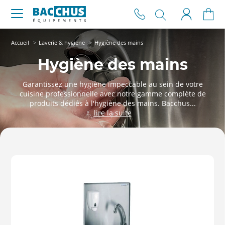
Accueil
Laverie & hygiene
Hygiène des mains
Hygiène des mains
Garantissez une hygiène impeccable au sein de votre
cuisine professionnelle avec notre gamme complète de
produits dédiés à l'hygiène des mains. Bacchus...