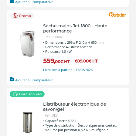
Ajouter au comparateur
Promo
Sèche-mains Jet 1800 - Haute
performance
Ref: 850002
Dimensions L 295 x P 240 x H 650 mm
Performance 47 litres/ seconde
Puissance 1,8 kW
559
699
,00
€
HT
,00
€
HT
Livraison à partir du 13/08/2026
Ajouter au comparateur
Livraison 24h
Distributeur électronique de
savon/gel
Ref: DES
Capacité nette 0,65 L
Type de distribution Électronique sans contact
Volume par pression 0,8 à 6,5 ml réglable