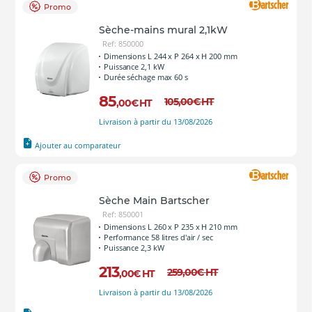
Promo
Sèche-mains mural 2,1kW
Ref: 850000
Dimensions L 244 x P 264 x H 200 mm
Puissance 2,1 kW
Durée séchage max 60 s
85
105
,00
€
HT
,00
€
HT
Livraison à partir du 13/08/2026
Ajouter au comparateur
Promo
Sèche Main Bartscher
Ref: 850001
Dimensions L 260 x P 235 x H 210 mm
Performance 58 litres d'air / sec
Puissance 2,3 kW
213
259
,00
€
HT
,00
€
HT
Livraison à partir du 13/08/2026