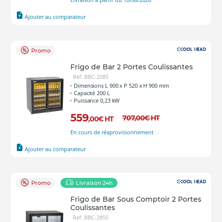
Ajouter au comparateur
Promo
Frigo de Bar 2 Portes Coulissantes
Ref: BBC-208S
Dimensions L 900 x P 520 x H 900 mm
Capacité 200 L
Puissance 0,23 kW
559
707
,00
€
HT
,00
€
HT
En cours de réaprovisionnement
Ajouter au comparateur
Promo
Livraison 24h
Frigo de Bar Sous Comptoir 2 Portes
Coulissantes
Ref: BBC-285S