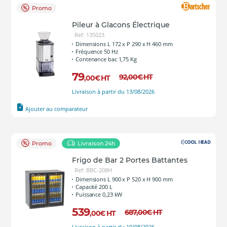
Promo
Pileur à Glacons Électrique
Ref: 135023
Dimensions L 172 x P 290 x H 460 mm
Fréquence 50 Hz
Contenance bac 1,75 Kg
79
92
,00
€
HT
,00
€
HT
Livraison à partir du 13/08/2026
Ajouter au comparateur
Promo
Livraison 24h
Frigo de Bar 2 Portes Battantes
Ref: BBC-208H
Dimensions L 900 x P 520 x H 900 mm
Capacité 200 L
Puissance 0,23 kW
539
687
,00
€
HT
,00
€
HT
Livraison à partir du 10/08/2026