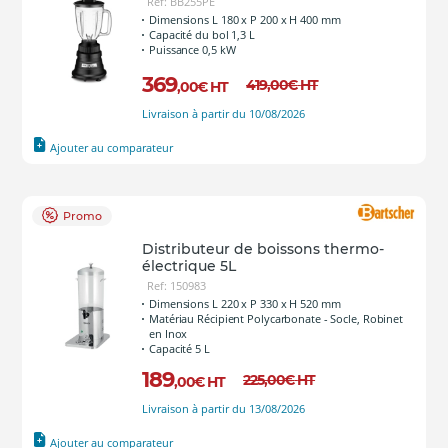
Ref: BB255PE
Dimensions L 180 x P 200 x H 400 mm
Capacité du bol 1,3 L
Puissance 0,5 kW
369
419
,00
€
HT
,00
€
HT
Livraison à partir du 10/08/2026
Ajouter au comparateur
Promo
Distributeur de boissons thermo-
électrique 5L
Ref: 150983
Dimensions L 220 x P 330 x H 520 mm
Matériau Récipient Polycarbonate - Socle, Robinet
en Inox
Capacité 5 L
189
225
,00
€
HT
,00
€
HT
Livraison à partir du 13/08/2026
Ajouter au comparateur