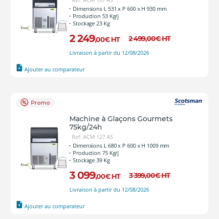
Dimensions L 531 x P 600 x H 930 mm
Production 53 Kg/j
Stockage 23 Kg
2 249
2 499
,00
€
HT
,00
€
HT
Livraison à partir du 12/08/2026
Ajouter au comparateur
Promo
Machine à Glaçons Gourmets
75kg/24h
Ref: ACM 127 AS
Dimensions L 680 x P 600 x H 1009 mm
Production 75 Kg/j
Stockage 39 Kg
3 099
3 399
,00
€
HT
,00
€
HT
Livraison à partir du 12/08/2026
Ajouter au comparateur