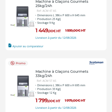
Machine à Glaçons Gourmets
25kg/24h
Ref: ACM 47 AS
Dimensions L 386 x P 600 x H 645 mm
Production 25 Kg/j
Stockage 9 Kg
1 449
1 599
,00
€
HT
,00
€
HT
Livraison à partir du 12/08/2026
Ajouter au comparateur
Promo
Machine à Glaçons Gourmets
33kg/24h
Ref: ACM 57 AS
Dimensions L 386 x P 600 x H 695 mm
Production 33 Kg/j
Stockage 12 Kg
1 799
1 979
,00
€
HT
,00
€
HT
Livraison à partir du 12/08/2026