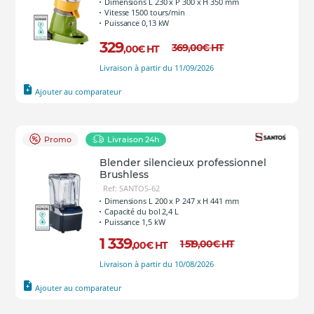
Dimensions L 230 x P 300 x H 350 mm
Vitesse 1500 tours/min
Puissance 0,13 kW
329
369
,00
€
HT
,00
€
HT
Livraison à partir du 11/09/2026
Ajouter au comparateur
Promo
Livraison 24h
Blender silencieux professionnel
Brushless
Ref: SANTOS-62
Dimensions L 200 x P 247 x H 441 mm
Capacité du bol 2,4 L
Puissance 1,5 kW
1 339
1 519
,00
€
HT
,00
€
HT
Livraison à partir du 10/08/2026
Ajouter au comparateur