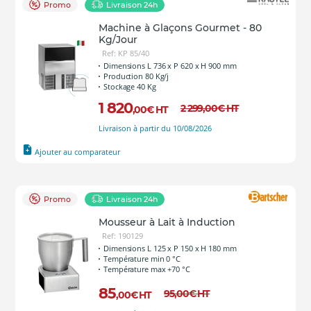
Promo
Livraison 24h
Machine à Glaçons Gourmet - 80
Kg/Jour
Ref: KP 85/40
Dimensions L 736 x P 620 x H 900 mm
Production 80 Kg/j
Stockage 40 Kg
1 820
2 299
,00
€
HT
,00
€
HT
Livraison à partir du 10/08/2026
Ajouter au comparateur
Promo
Livraison 24h
Mousseur à Lait à Induction
Ref: 190129
Dimensions L 125 x P 150 x H 180 mm
Température min 0 °C
Température max +70 °C
85
95
,00
€
HT
,00
€
HT