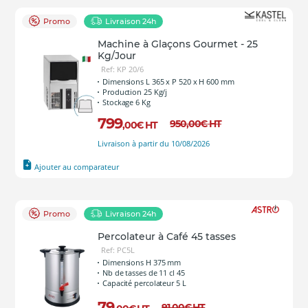
Promo
Livraison 24h
Machine à Glaçons Gourmet - 25
Kg/Jour
Ref: KP 20/6
Dimensions L 365 x P 520 x H 600 mm
Production 25 Kg/j
Stockage 6 Kg
799
950
,00
€
HT
,00
€
HT
Livraison à partir du 10/08/2026
Ajouter au comparateur
Promo
Livraison 24h
Percolateur à Café 45 tasses
Ref: PC5L
Dimensions H 375 mm
Nb de tasses de 11 cl 45
Capacité percolateur 5 L
79
91
,00
€
HT