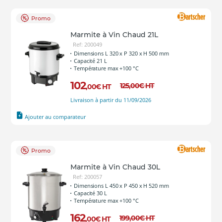
Promo
Marmite à Vin Chaud 21L
Ref: 200049
Dimensions L 320 x P 320 x H 500 mm
Capacité 21 L
Température max +100 °C
102
125
,00
€
HT
,00
€
HT
Livraison à partir du 11/09/2026
Ajouter au comparateur
Promo
Marmite à Vin Chaud 30L
Ref: 200057
Dimensions L 450 x P 450 x H 520 mm
Capacité 30 L
Température max +100 °C
162
199
,00
€
HT
,00
€
HT