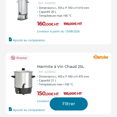
Ref: A200050
Dimensions L 355 x P 350 x H 610 mm
Capacité 20 L
Température max +90 °C
160
198
,00
€
HT
,00
€
HT
Livraison à partir du 13/08/2026
Ajouter au comparateur
Promo
Marmite à Vin Chaud 25L
Ref: A200052
Dimensions L 450 x P 450 x H 470 mm
Capacité 21 L
Température max +100 °C
150
185
,00
€
HT
,00
€
HT
Livraison à partir du 13/08/2026
Filtrer
Ajouter au comparateur