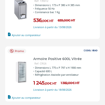
Ref: 135012
Dimensions L 173 x P 380 x H 385 mm
Fréquence 50 Hz
Contenance bac 1 Kg
536
659
,00
€
HT
,00
€
HT
Livraison à partir du 13/08/2026
Ajouter au comparateur
Promo
Armoire Positive 600L Vitrée
Ref: CRG6
Dimensions L 775 x P 797 x H 1900 mm
Capacité 600 L
Réfrigération Assistée par ventilateur
1 245
1 382
,00
€
HT
,00
€
HT
Livraison à partir du 18/08/2026
Ajouter au comparateur