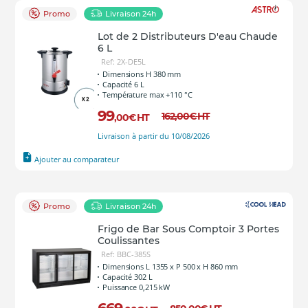
Promo
Livraison 24h
Lot de 2 Distributeurs D'eau Chaude
6 L
Ref: 2X-DE5L
Dimensions H 380 mm
Capacité 6 L
Température max +110 °C
99
162
,00
€
HT
,00
€
HT
Livraison à partir du 10/08/2026
Ajouter au comparateur
Promo
Livraison 24h
Frigo de Bar Sous Comptoir 3 Portes
Coulissantes
Ref: BBC-385S
Dimensions L 1355 x P 500 x H 860 mm
Capacité 302 L
Puissance 0,215 kW