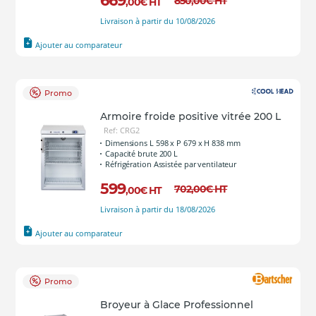
669
850
,00
€
HT
,00
€
HT
Livraison à partir du 10/08/2026
Ajouter au comparateur
Promo
Armoire froide positive vitrée 200 L
Ref: CRG2
Dimensions L 598 x P 679 x H 838 mm
Capacité brute 200 L
Réfrigération Assistée par ventilateur
599
702
,00
€
HT
,00
€
HT
Livraison à partir du 18/08/2026
Ajouter au comparateur
Promo
Broyeur à Glace Professionnel