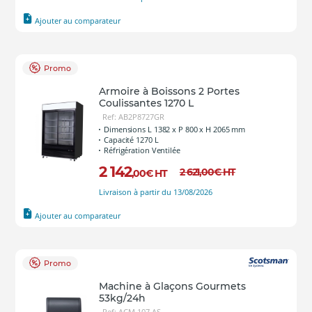
Ajouter au comparateur
Promo
Armoire à Boissons 2 Portes
Coulissantes 1270 L
Ref: AB2P8727GR
Dimensions L 1382 x P 800 x H 2065 mm
Capacité 1270 L
Réfrigération Ventilée
2 142
2 621
,00
€
HT
,00
€
HT
Livraison à partir du 13/08/2026
Ajouter au comparateur
Promo
Machine à Glaçons Gourmets
53kg/24h
Ref: ACM 107 AS