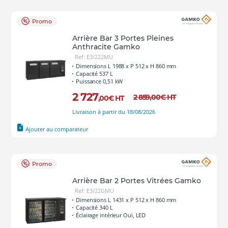
Promo
Arrière Bar 3 Portes Pleines
Anthracite Gamko
Ref: E3/222MU
Dimensions L 1988 x P 512 x H 860 mm
Capacité 537 L
Puissance 0,51 kW
2 727
2 859
,00
€
HT
,00
€
HT
Livraison à partir du 18/08/2026
Ajouter au comparateur
Promo
Arrière Bar 2 Portes Vitrées Gamko
Ref: E3/22GMU
Dimensions L 1431 x P 512 x H 860 mm
Capacité 340 L
Éclairage intérieur Oui, LED