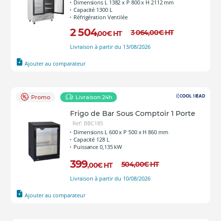
Dimensions L 1382 x P 800 x H 2112 mm
Capacité 1300 L
Réfrigération Ventilée
2 504
3 064
,00
€
HT
,00
€
HT
Livraison à partir du 13/08/2026
Ajouter au comparateur
Promo
Livraison 24h
Frigo de Bar Sous Comptoir 1 Porte
Ref: BBC185
Dimensions L 600 x P 500 x H 860 mm
Capacité 128 L
Puissance 0,135 kW
399
504
,00
€
HT
,00
€
HT
Livraison à partir du 10/08/2026
Ajouter au comparateur