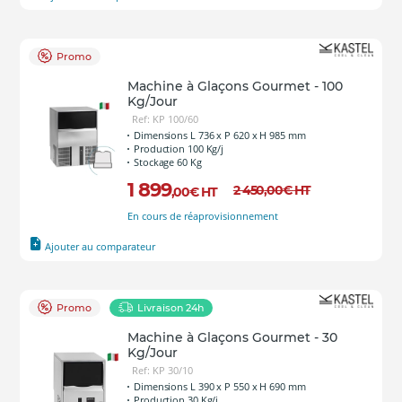
Promo
Machine à Glaçons Gourmet - 100
Kg/Jour
Ref: KP 100/60
Dimensions L 736 x P 620 x H 985 mm
Production 100 Kg/j
Stockage 60 Kg
1 899
2 450
,00
€
HT
,00
€
HT
En cours de réaprovisionnement
Ajouter au comparateur
Promo
Livraison 24h
Machine à Glaçons Gourmet - 30
Kg/Jour
Ref: KP 30/10
Dimensions L 390 x P 550 x H 690 mm
Production 30 Kg/j