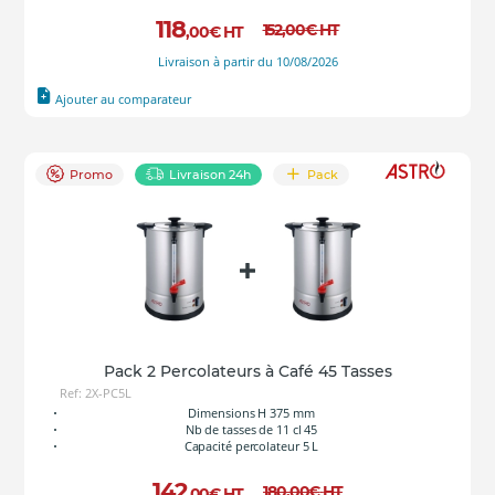
118
152
,00
€
HT
,00
€
HT
Livraison à partir du 10/08/2026
Ajouter au comparateur
Promo
Livraison 24h
Pack
Pack 2 Percolateurs à Café 45 Tasses
Ref: 2X-PC5L
Dimensions H 375 mm
Nb de tasses de 11 cl 45
Capacité percolateur 5 L
142
180
,00
€
HT
,00
€
HT