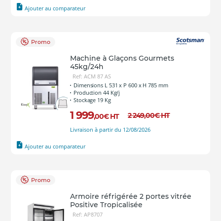
Ajouter au comparateur
Promo
Machine à Glaçons Gourmets
45kg/24h
Ref: ACM 87 AS
Dimensions L 531 x P 600 x H 785 mm
Production 44 Kg/j
Stockage 19 Kg
1 999
2 249
,00
€
HT
,00
€
HT
Livraison à partir du 12/08/2026
Ajouter au comparateur
Promo
Armoire réfrigérée 2 portes vitrée
Positive Tropicalisée
Ref: AP8707