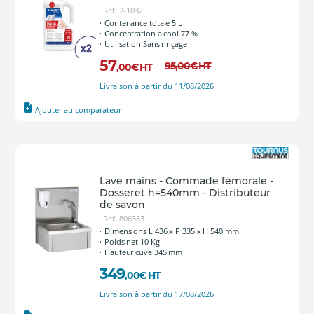
Ref: 2-1032
Contenance totale 5 L
Concentration alcool 77 %
Utilisation Sans rinçage
57
95
,00
€
HT
,00
€
HT
Livraison à partir du 11/08/2026
Ajouter au comparateur
Lave mains - Commade fémorale -
Dosseret h=540mm - Distributeur
de savon
Ref: 806383
Dimensions L 436 x P 335 x H 540 mm
Poids net 10 Kg
Hauteur cuve 345 mm
349
,00
€
HT
Livraison à partir du 17/08/2026