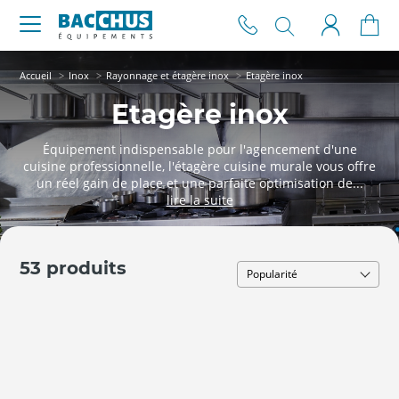
Accueil
Inox
Rayonnage et étagère inox
Etagère inox
Etagère inox
Équipement indispensable pour l'agencement d'une
cuisine professionnelle, l'étagère cuisine murale vous offre
un réel gain de place et une parfaite optimisation de...
53 produits
Moins
de 50
cm