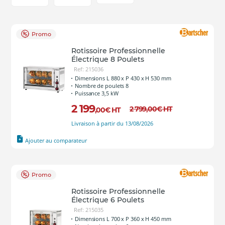
Promo
Rotissoire Professionnelle
Électrique 8 Poulets
Ref: 215036
Dimensions L 880 x P 430 x H 530 mm
Nombre de poulets 8
Puissance 3,5 kW
2 199
2 799
,00
€
HT
,00
€
HT
Livraison à partir du 13/08/2026
Ajouter au comparateur
Promo
Rotissoire Professionnelle
Électrique 6 Poulets
Ref: 215035
Dimensions L 700 x P 360 x H 450 mm