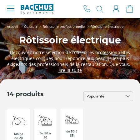
Accueil
Cuisson
Rôtissoire professionnelle
Rôtissoire électrique
Rôtissoire électrique
Découvrez notre sélection de rotissoires professionnelles
électriques conçues pour répondre aux besoins les plus
exigeants des professionnels de la restauration. Que vous...
14 produits
de 50 à
De 20 à
Moins
85
50
de 20