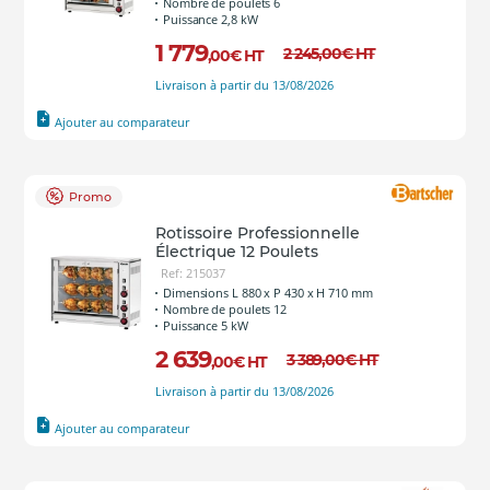
Nombre de poulets 6
Puissance 2,8 kW
1 779
2 245
,00
€
HT
,00
€
HT
Livraison à partir du 13/08/2026
Ajouter au comparateur
Promo
Rotissoire Professionnelle
Électrique 12 Poulets
Ref: 215037
Dimensions L 880 x P 430 x H 710 mm
Nombre de poulets 12
Puissance 5 kW
2 639
3 389
,00
€
HT
,00
€
HT
Livraison à partir du 13/08/2026
Ajouter au comparateur