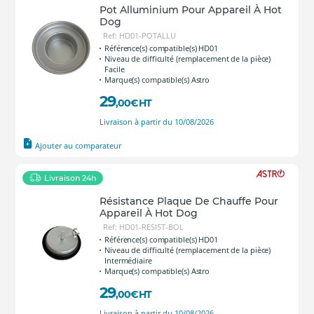
Pot Alluminium Pour Appareil À Hot
Dog
Ref: HD01-POTALLU
Référence(s) compatible(s) HD01
Niveau de difficulté (remplacement de la pièce)
Facile
Marque(s) compatible(s) Astro
29
,00
€
HT
Livraison à partir du 10/08/2026
Ajouter au comparateur
Livraison 24h
Résistance Plaque De Chauffe Pour
Appareil À Hot Dog
Ref: HD01-RESIST-BOL
Référence(s) compatible(s) HD01
Niveau de difficulté (remplacement de la pièce)
Intermédiaire
Marque(s) compatible(s) Astro
29
,00
€
HT
Livraison à partir du 10/08/2026