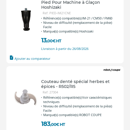
Pied Pour Machine à Glaçon
Hoshizaki
Ref: PIED-IM21CNE
Référence(s) compatible(s) IM-21 / CM50 / FM60
Niveau de difficulté (remplacement de la pièce)
Facile
Marque(s) compatible(s) Hoshizaki
13
,00
€
HT
Livraison à partir du 26/08/2026
Ajouter au comparateur
Couteau denté spécial herbes et
épices - R502/R5
Ref: 27304
Référence(s) compatible(s) Voir caractéristiques
techniques
Niveau de difficulté (remplacement de la pièce)
Facile
Marque(s) compatible(s) ROBOT COUPE
183
,00
€
HT