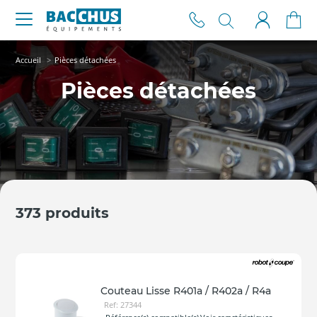
Accueil
Pièces détachées
Pièces détachées
373 produits
Couteau Lisse R401a / R402a / R4a
Ref: 27344