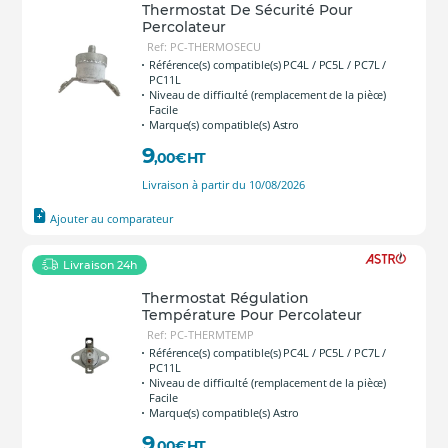
Thermostat De Sécurité Pour
Percolateur
Ref: PC-THERMOSECU
Référence(s) compatible(s) PC4L / PC5L / PC7L /
PC11L
Niveau de difficulté (remplacement de la pièce)
Facile
Marque(s) compatible(s) Astro
9
,00
€
HT
Livraison à partir du 10/08/2026
Ajouter au comparateur
Livraison 24h
Thermostat Régulation
Température Pour Percolateur
Ref: PC-THERMTEMP
Référence(s) compatible(s) PC4L / PC5L / PC7L /
PC11L
Niveau de difficulté (remplacement de la pièce)
Facile
Marque(s) compatible(s) Astro
9
,00
€
HT