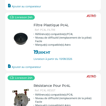
Ajouter au comparateur
Livraison 24h
Filtre Plastique Pc4L
Ref: PC4L-FILTRE
Référence(s) compatible(s) PC4L
Niveau de difficulté (remplacement de la pièce)
Facile
Marque(s) compatible(s) Astro
19
,00
€
HT
Livraison à partir du 10/08/2026
Ajouter au comparateur
Livraison 24h
Résistance Pour Pc4L
Ref: PC4L-RESIST
Référence(s) compatible(s) PC4L
Niveau de difficulté (remplacement de la pièce)
Facile
Marque(s) compatible(s) Astro