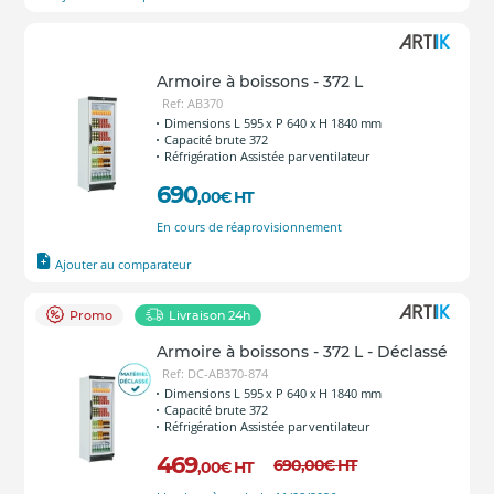
Armoire à boissons - 372 L
Ref: AB370
Dimensions L 595 x P 640 x H 1840 mm
Capacité brute 372
Réfrigération Assistée par ventilateur
690
,00
€
HT
En cours de réaprovisionnement
Ajouter au comparateur
Promo
Livraison 24h
Armoire à boissons - 372 L - Déclassé
Ref: DC-AB370-874
Dimensions L 595 x P 640 x H 1840 mm
Capacité brute 372
Réfrigération Assistée par ventilateur
469
690
,00
€
HT
,00
€
HT