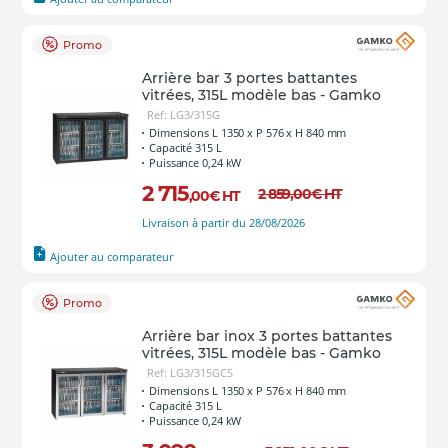
Promo
Arrière bar 3 portes battantes
vitrées, 315L modèle bas - Gamko
Ref: LG3/315G
Dimensions L 1350 x P 576 x H 840 mm
Capacité 315 L
Puissance 0,24 kW
2 715
2 859
,00
€
HT
,00
€
HT
Livraison à partir du 28/08/2026
Ajouter au comparateur
Promo
Arrière bar inox 3 portes battantes
vitrées, 315L modèle bas - Gamko
Ref: LG3/315GCS
Dimensions L 1350 x P 576 x H 840 mm
Capacité 315 L
Puissance 0,24 kW