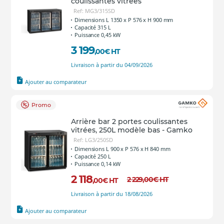
coulissantes vitrées
Ref: MG3/315SD
Dimensions L 1350 x P 576 x H 900 mm
Capacité 315 L
Puissance 0,45 kW
3 199
,00
€
HT
Livraison à partir du 04/09/2026
Ajouter au comparateur
Promo
Arrière bar 2 portes coulissantes
vitrées, 250L modèle bas - Gamko
Ref: LG3/250SD
Dimensions L 900 x P 576 x H 840 mm
Capacité 250 L
Puissance 0,14 kW
2 118
2 229
,00
€
HT
,00
€
HT
Livraison à partir du 18/08/2026
Ajouter au comparateur