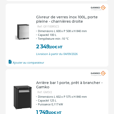
Givreur de verres inox 100L, porte
pleine - charnières droite
Ref: GF/100RSCS
Dimensions L 600 x P 508 x H 840 mm
Capacité 100 L
Température min -10 °C
2 349
,00
€
HT
Livraison à partir du 04/09/2026
Ajouter au comparateur
Arrière bar 1 porte, prêt à brancher -
Gamko
Ref: GM3/2
Dimensions L 602 x P 575 x H 840 mm
Capacité 125 L
Puissance 0,117 kW
1 749
,00
€
HT