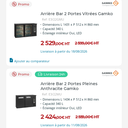
Promo
Arrière Bar 2 Portes Vitrées Gamko
Ref: E3/22GMU
Dimensions L 1431 x P 512 x H 860 mm
Capacité 340 L
Éclairage intérieur Oui, LED
2 529
2 599
,00
€
HT
,00
€
HT
Livraison à partir du 18/08/2026
Ajouter au comparateur
Promo
Livraison 24h
Arrière Bar 2 Portes Pleines
Anthracite Gamko
Ref: E3/22MU
Dimensions L 1434 x P 512 x H 860 mm
Capacité 340 L
Éclairage intérieur Oui, LED
2 424
2 559
,00
€
HT
,00
€
HT
Livraison à partir du 11/08/2026