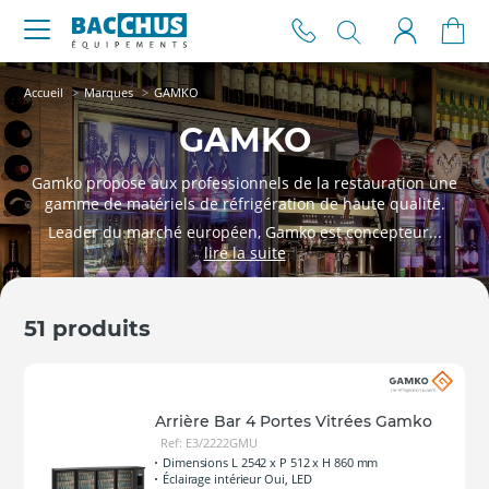
Accueil
Marques
GAMKO
GAMKO
Gamko propose aux professionnels de la restauration une
gamme de matériels de réfrigération de haute qualité.
Leader du marché européen, Gamko est concepteur...
51 produits
Arrière Bar 4 Portes Vitrées Gamko
Ref: E3/2222GMU
Dimensions L 2542 x P 512 x H 860 mm
Éclairage intérieur Oui, LED