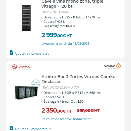
Cave à vins mono zone, triple
vitrage - 128 btl
Ref: VINO 150-M
Dimensions L 595 x P 680 x H 1770 mm
Capacité 426 L
Gaz réfrigérant R600a
2 999
,00
€
HT
Livraison à partir du 11/08/2026
Ajouter au comparateur
Promo
Arrière Bar 3 Portes Vitrées Gamko -
Déclassé
Ref: DC-E3/222GMU-707
Dimensions L 1988 x P 512 x H 860 mm
Capacité 520 L
Éclairage intérieur Oui, LED
2 350
3 191
,00
€
HT
,00
€
HT
En cours de réaprovisionnement
Ajouter au comparateur