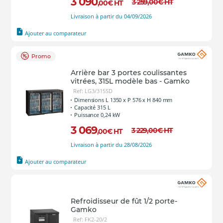
3 090
3 259
,00
€
HT
,00
€
HT
Livraison à partir du 04/09/2026
Ajouter au comparateur
Promo
Arrière bar 3 portes coulissantes
vitrées, 315L modèle bas - Gamko
Ref: LG3/315SD
Dimensions L 1350 x P 576 x H 840 mm
Capacité 315 L
Puissance 0,24 kW
3 069
3 229
,00
€
HT
,00
€
HT
Livraison à partir du 28/08/2026
Ajouter au comparateur
Refroidisseur de fût 1/2 porte-
Gamko
Ref: FK2-20/2