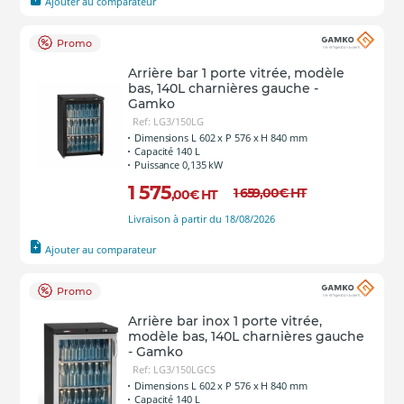
Ajouter au comparateur
Promo
Arrière bar 1 porte vitrée, modèle
bas, 140L charnières gauche -
Gamko
Ref: LG3/150LG
Dimensions L 602 x P 576 x H 840 mm
Capacité 140 L
Puissance 0,135 kW
1 575
1 659
,00
€
HT
,00
€
HT
Livraison à partir du 18/08/2026
Ajouter au comparateur
Promo
Arrière bar inox 1 porte vitrée,
modèle bas, 140L charnières gauche
- Gamko
Ref: LG3/150LGCS
Dimensions L 602 x P 576 x H 840 mm
Capacité 140 L