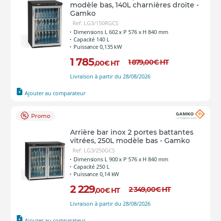
modèle bas, 140L charnières droite -
Gamko
Ref: LG3/150RGCS
Dimensions L 602 x P 576 x H 840 mm
Capacité 140 L
Puissance 0,135 kW
1 785
1 879
,00
€
HT
,00
€
HT
Livraison à partir du 28/08/2026
Ajouter au comparateur
Promo
Arrière bar inox 2 portes battantes
vitrées, 250L modèle bas - Gamko
Ref: LG3/250GCS
Dimensions L 900 x P 576 x H 840 mm
Capacité 250 L
Puissance 0,14 kW
2 229
2 349
,00
€
HT
,00
€
HT
Livraison à partir du 28/08/2026
Ajouter au comparateur