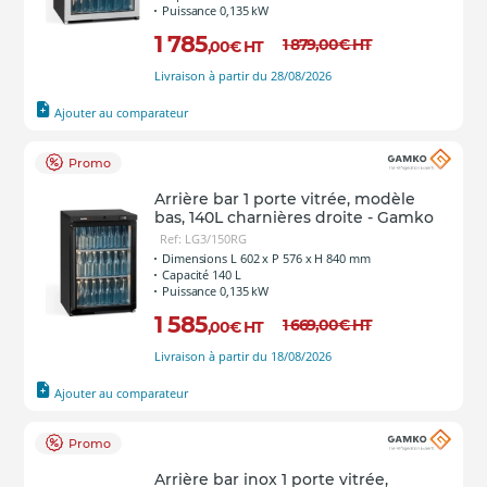
Puissance 0,135 kW
1 785
1 879
,00
€
HT
,00
€
HT
Livraison à partir du 28/08/2026
Ajouter au comparateur
Promo
Arrière bar 1 porte vitrée, modèle
bas, 140L charnières droite - Gamko
Ref: LG3/150RG
Dimensions L 602 x P 576 x H 840 mm
Capacité 140 L
Puissance 0,135 kW
1 585
1 669
,00
€
HT
,00
€
HT
Livraison à partir du 18/08/2026
Ajouter au comparateur
Promo
Arrière bar inox 1 porte vitrée,