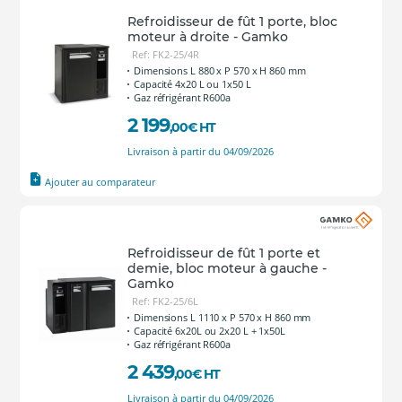
Refroidisseur de fût 1 porte, bloc
moteur à droite - Gamko
Ref: FK2-25/4R
Dimensions L 880 x P 570 x H 860 mm
Capacité 4x20 L ou 1x50 L
Gaz réfrigérant R600a
2 199
,00
€
HT
Livraison à partir du 04/09/2026
Ajouter au comparateur
Refroidisseur de fût 1 porte et
demie, bloc moteur à gauche -
Gamko
Ref: FK2-25/6L
Dimensions L 1110 x P 570 x H 860 mm
Capacité 6x20L ou 2x20 L + 1x50L
Gaz réfrigérant R600a
2 439
,00
€
HT
Livraison à partir du 04/09/2026