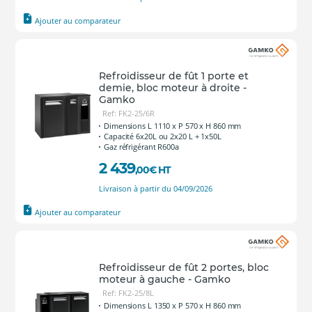
Ajouter au comparateur
Refroidisseur de fût 1 porte et
demie, bloc moteur à droite -
Gamko
Ref: FK2-25/6R
Dimensions L 1110 x P 570 x H 860 mm
Capacité 6x20L ou 2x20 L + 1x50L
Gaz réfrigérant R600a
2 439
,00
€
HT
Livraison à partir du 04/09/2026
Ajouter au comparateur
Refroidisseur de fût 2 portes, bloc
moteur à gauche - Gamko
Ref: FK2-25/8L
Dimensions L 1350 x P 570 x H 860 mm