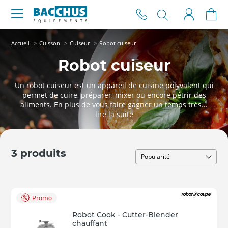
Accueil
Cuisson
Cuiseur
Robot cuiseur
Robot cuiseur
Un robot cuiseur est un appareil de cuisine polyvalent qui
permet de cuire, préparer, mixer ou encore pétrir des
aliments. En plus de vous faire gagner un temps très...
3 produits
Promo
Robot Cook - Cutter-Blender
chauffant