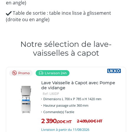
en angle)
Table de sortie : table inox lisse à glissement
(droite ou en angle)
Notre sélection de lave-
vaisselles à capot
Promo
Livraison 24h
Lave Vaisselle à Capot avec Pompe
de vidange
Ref: L80DP
Dimensions L 700 x P 785 x H 1420 mm
Hauteur passage utile 360 mm
Commande(s) Tactile
2 390
2 499
,00
€
HT
,00
€
HT
Livraison à partir du 11/08/2026