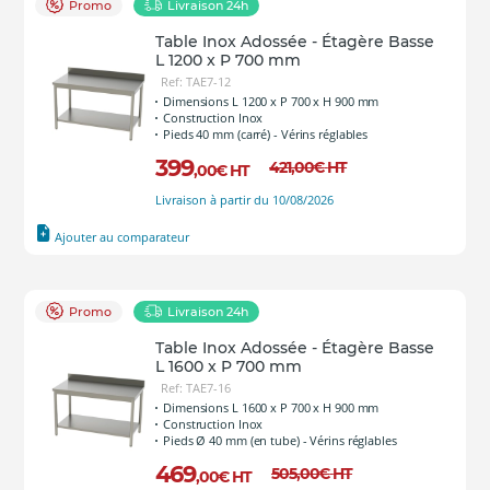
Promo
Livraison 24h
Table Inox Adossée - Étagère Basse
L 1200 x P 700 mm
Ref: TAE7-12
Dimensions L 1200 x P 700 x H 900 mm
Construction Inox
Pieds 40 mm (carré) - Vérins réglables
399
421
,00
€
HT
,00
€
HT
Livraison à partir du 10/08/2026
Ajouter au comparateur
Promo
Livraison 24h
Table Inox Adossée - Étagère Basse
L 1600 x P 700 mm
Ref: TAE7-16
Dimensions L 1600 x P 700 x H 900 mm
Construction Inox
Pieds Ø 40 mm (en tube) - Vérins réglables
469
505
,00
€
HT
,00
€
HT