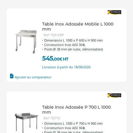
Table Inox Adossée Mobile L 1000
mm
Ref: TD610RP
Dimensions L 1000 x P 600 x H 900 mm
Construction Inox AISI 304L
Pieds Ø 38 mm (en tube, démontables)
545
,00
€
HT
Livraison à partir du 18/08/2026
Ajouter au comparateur
Table Inox Adossée P 700 L 1000
mm
Ref: TD710
Dimensions L 1000 x P 700 x H 900 mm
Construction Inox AISI 304L
Pieds Ø 38 mm (en tube, démontables)