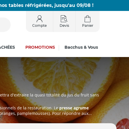
os tables réfrigérées, jusqu'au 09/08 !
Compte
Devis
Panier
ACHÉES
PROMOTIONS
Bacchus & Vous
tra d'extraire la quasi totalité du jus du fruit sans
sionnels de la restauration. Le
presse agrume
, oranges, pamplemousses). Pour répondre aux...