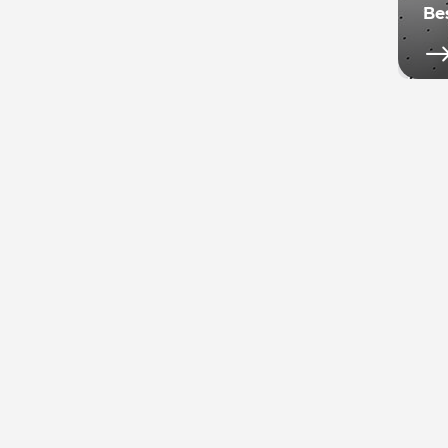
Be
Not
se 
rép