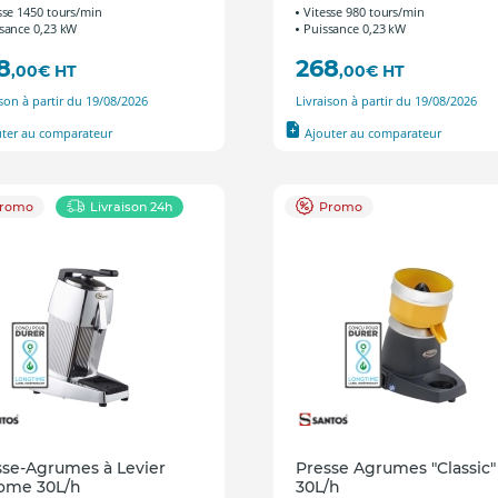
sse 1450 tours/min
Vitesse 980 tours/min
sance 0,23 kW
Puissance 0,23 kW
8
268
,00
€
HT
,00
€
HT
ison à partir du 19/08/2026
Livraison à partir du 19/08/2026
uter au comparateur
Ajouter au comparateur
romo
Livraison 24h
Promo
sse-Agrumes à Levier
Presse Agrumes "Classic"
ome 30L/h
30L/h