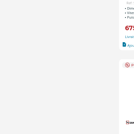
Ref:
Dime
Vite
Puis
67
Livra
Ajo
P