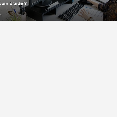
soin d’aide ?
re équipe, basée en France,
tient à votre disposition pour
ondre à vos questions