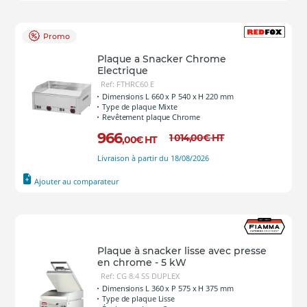
Promo
Plaque a Snacker Chrome
Electrique
Ref: FTHRC60 E
Dimensions L 660 x P 540 x H 220 mm
Type de plaque Mixte
Revêtement plaque Chrome
966
1 014
,00
€
HT
,00
€
HT
Livraison à partir du 18/08/2026
Ajouter au comparateur
Plaque à snacker lisse avec presse
en chrome - 5 kW
Ref: CG 8.4 SS DUPLEX
Dimensions L 360 x P 575 x H 375 mm
Type de plaque Lisse