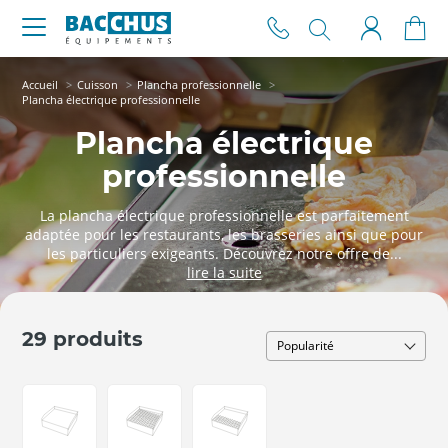
Accueil
Cuisson
Plancha professionnelle
Plancha électrique professionnelle
Plancha électrique
professionnelle
La plancha électrique professionnelle est parfaitement
adaptée pour les restaurants, les brasseries ainsi que pour
les particuliers exigeants. Découvrez notre offre de...
29 produits