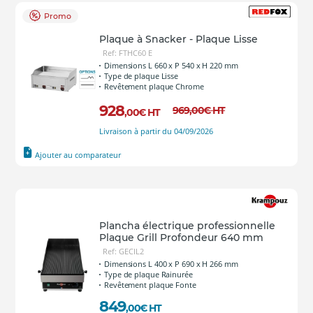
Promo
Plaque à Snacker - Plaque Lisse
Ref: FTHC60 E
Dimensions L 660 x P 540 x H 220 mm
Type de plaque Lisse
Revêtement plaque Chrome
928
969
,00
€
HT
,00
€
HT
Livraison à partir du 04/09/2026
Ajouter au comparateur
Plancha électrique professionnelle
Plaque Grill Profondeur 640 mm
Ref: GECIL2
Dimensions L 400 x P 690 x H 266 mm
Type de plaque Rainurée
Revêtement plaque Fonte
849
,00
€
HT