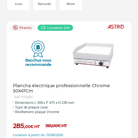
Lisse
Rainurée
Mixte
Promo
Livraison 24h
Bacchus vous
recommande
Plancha électrique professionnelle Chrome
50X47Cm
Ref: PS50EC
Dimensions L 500 x P 475 x H 230 mm
Type de plaque Lisse
Revêtement plaque Chrome
285
361
,00
€
HT
,00
€
HT
Livraison à partir du 10/08/2026