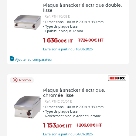
Plaque à snacker électrique double,
lisse
Ref: FTH 70/08 E
Dimensions L 800 x P 700 x H 330 mm
Type de plaque Lisse
Épaisseur plaque 12 mm
1 636
1 724
,00
€
HT
,00
€
HT
Livraison à partir du 18/08/2026
Ajouter au comparateur
Promo
Plaque à snacker électrique,
chromée lisse
Ref: FTHC 70/04 E
Dimensions L 400 x P 700 x H 330 mm
Type de plaque Lisse
Revêtement plaque Acier et Chrome
1 153
1 206
,00
€
HT
,00
€
HT
Livraison à partir du 04/09/2026