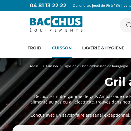
04 81 13 22 22
Du lundi au jeudi de 9h à 18h | ven
FROID
CUISSON
LAVERIE & HYGIENE
Accueil
Cuisson
Ligne de cuisson ambassade de bourgogne
Gri
Découvrez notre gamme de grils Ambassade de Bou
alimenté au gaz ou à l'électricité, trouvez dans no
Conçus avec un savoir-faire artisanal exceptionnel,