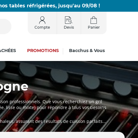
os tables réfrigérées, jusqu'au 09/08 !
Compte
Devis
Panier
ACHÉES
PROMOTIONS
Bacchus & Vous
ogne
son professionnels. Que vous recherchiez un gril
ée, lisse ou mixte) pour répondre à tous vos besoins
aleur, assurant des résultats de cuisson parfaits...