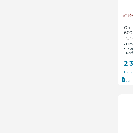
Gril
60
Ref:
Dime
Type
Revê
2 
Livra
Ajo