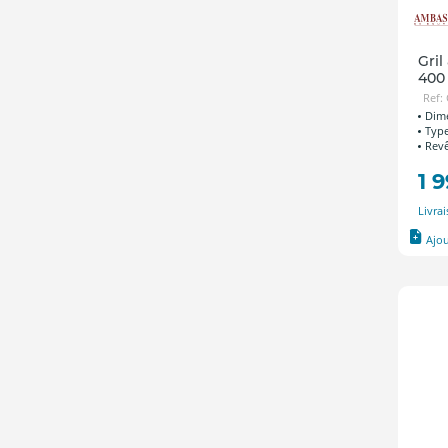
Gril
40
Ref:
Dime
Type
Revê
1 
Livra
Ajo