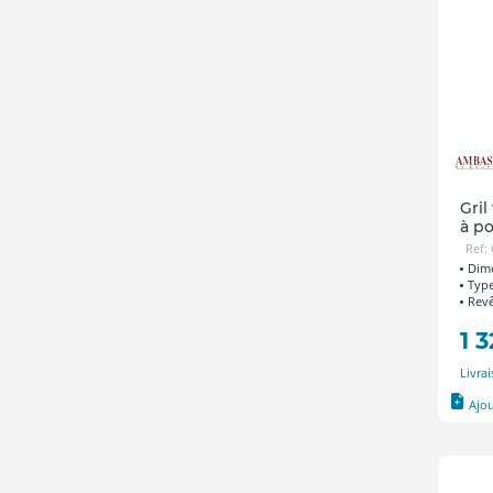
Gril
à p
Ref:
Dime
Type
Revê
1 
Livra
Ajo