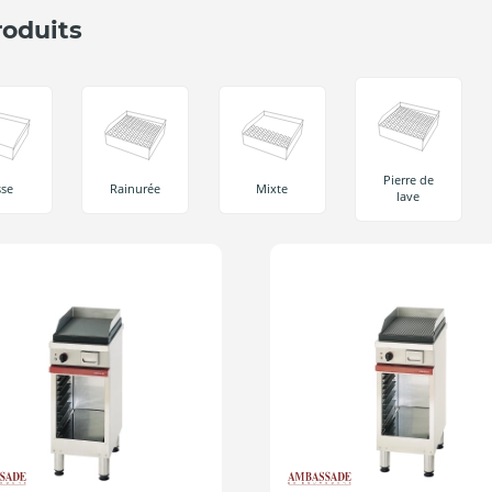
roduits
Pierre de
sse
Rainurée
Mixte
lave