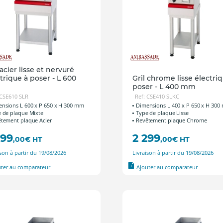
 acier lisse et nervuré
trique à poser - L 600
Gril chrome lisse électri
poser - L 400 mm
 CSE610 SLR
Ref: CSE410 SLKC
nsions L 600 x P 650 x H 300 mm
Dimensions L 400 x P 650 x H 30
 de plaque Mixte
Type de plaque Lisse
tement plaque Acier
Revêtement plaque Chrome
399
2 299
,00
€
HT
,00
€
HT
ison à partir du 19/08/2026
Livraison à partir du 19/08/2026
uter au comparateur
Ajouter au comparateur