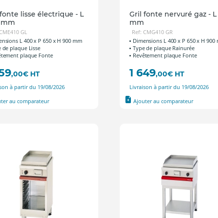
 fonte lisse électrique - L
Gril fonte nervuré gaz - L
0 mm
mm
 CME410 GL
Ref: CMG410 GR
nsions L 400 x P 650 x H 900 mm
Dimensions L 400 x P 650 x H 90
 de plaque Lisse
Type de plaque Rainurée
tement plaque Fonte
Revêtement plaque Fonte
659
1 649
,00
€
HT
,00
€
HT
ison à partir du 19/08/2026
Livraison à partir du 19/08/2026
uter au comparateur
Ajouter au comparateur