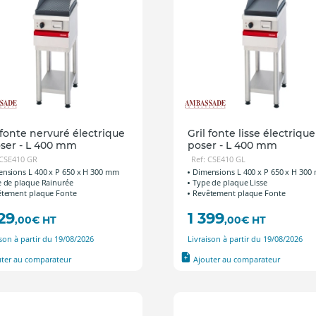
 fonte nervuré électrique
Gril fonte lisse électrique
oser - L 400 mm
poser - L 400 mm
 CSE410 GR
Ref: CSE410 GL
nsions L 400 x P 650 x H 300 mm
Dimensions L 400 x P 650 x H 30
 de plaque Rainurée
Type de plaque Lisse
tement plaque Fonte
Revêtement plaque Fonte
329
1 399
,00
€
HT
,00
€
HT
ison à partir du 19/08/2026
Livraison à partir du 19/08/2026
uter au comparateur
Ajouter au comparateur