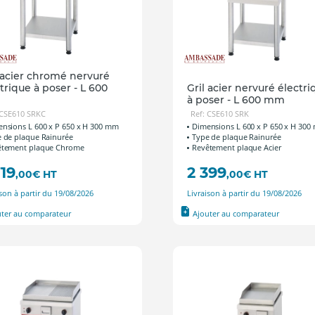
 acier chromé nervuré
trique à poser - L 600
Gril acier nervuré électri
à poser - L 600 mm
 CSE610 SRKC
Ref: CSE610 SRK
nsions L 600 x P 650 x H 300 mm
Dimensions L 600 x P 650 x H 30
 de plaque Rainurée
Type de plaque Rainurée
êtement plaque Chrome
Revêtement plaque Acier
719
2 399
,00
€
HT
,00
€
HT
ison à partir du 19/08/2026
Livraison à partir du 19/08/2026
uter au comparateur
Ajouter au comparateur