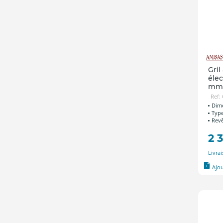
Gril
élec
mm
Ref:
Dime
Type
Revê
2 
Livra
Ajo