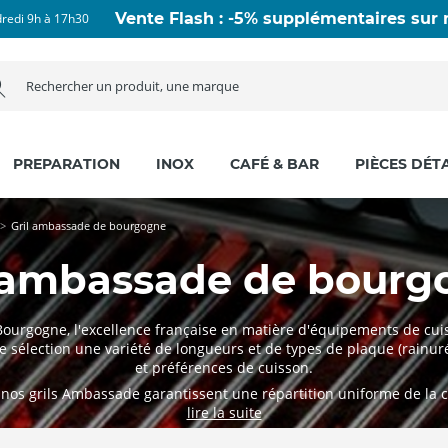
Vente Flash : -5% supplémentaires sur n
dredi 9h à 17h30
PREPARATION
INOX
CAFÉ & BAR
PIÈCES DÉT
Gril ambassade de bourgogne
l ambassade de bourg
rgogne, l'excellence française en matière d'équipements de cuis
tre sélection une variété de longueurs et de types de plaque (rainur
et préférences de cuisson.
 nos grils Ambassade garantissent une répartition uniforme de la ch