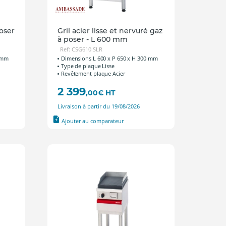
poser
Gril acier lisse et nervuré gaz
à poser - L 600 mm
Ref: CSG610 SLR
0 mm
Dimensions L 600 x P 650 x H 300 mm
Type de plaque Lisse
Revêtement plaque Acier
2 399
,00
€
HT
Livraison à partir du 19/08/2026
Ajouter au comparateur