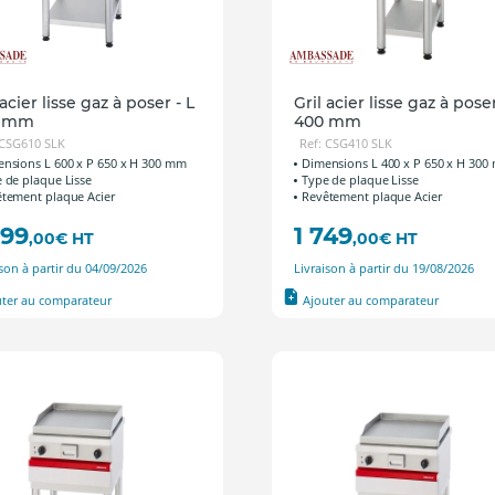
 acier lisse gaz à poser - L
Gril acier lisse gaz à poser
0 mm
400 mm
 CSG610 SLK
Ref: CSG410 SLK
nsions L 600 x P 650 x H 300 mm
Dimensions L 400 x P 650 x H 30
 de plaque Lisse
Type de plaque Lisse
tement plaque Acier
Revêtement plaque Acier
399
1 749
,00
€
HT
,00
€
HT
ison à partir du 04/09/2026
Livraison à partir du 19/08/2026
uter au comparateur
Ajouter au comparateur