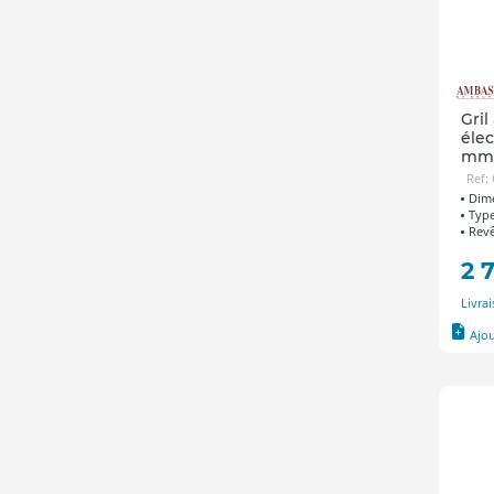
Gril
élec
mm
Ref:
Dime
Type
Rev
2 
Livra
Ajo