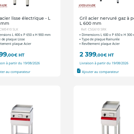
 acier lisse électrique - L
Gril acier nervuré gaz à 
0 mm
L 600 mm
 CME410 SLK
Ref: CSG610 SRK
nsions L 400 x P 650 x H 900 mm
Dimensions L 600 x P 650 x H 30
 de plaque Lisse
Type de plaque Rainurée
tement plaque Acier
Revêtement plaque Acier
999
2 399
,00
€
HT
,00
€
HT
ison à partir du 19/08/2026
Livraison à partir du 19/08/2026
uter au comparateur
Ajouter au comparateur