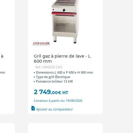
 à
Gril gaz à pierre de lave - L
600 mm
Ref: CMG620 CKG
0 mm
Dimensions L 600 x P 650 x H 900 mm
Type de grill Électrique
Puissance brûleur 12 kW
2 749
,00
€
HT
Livraison à partir du 19/08/2026
Ajouter au comparateur