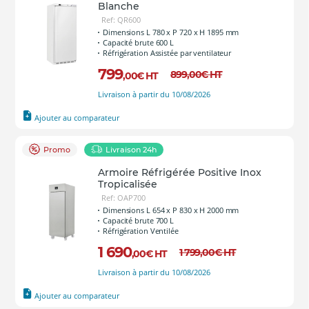
Blanche
Ref: QR600
Dimensions L 780 x P 720 x H 1895 mm
Capacité brute 600 L
Réfrigération Assistée par ventilateur
799
899
,00
€
HT
,00
€
HT
Livraison à partir du 10/08/2026
Ajouter au comparateur
Promo
Livraison 24h
Armoire Réfrigérée Positive Inox
Tropicalisée
Ref: OAP700
Dimensions L 654 x P 830 x H 2000 mm
Capacité brute 700 L
Réfrigération Ventilée
1 690
1 799
,00
€
HT
,00
€
HT
Livraison à partir du 10/08/2026
Ajouter au comparateur