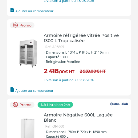
Livraison à partir du 13/08/2026
Ajouter au comparateur
Promo
Armoire réfrigérée vitrée Positive
1300 L Tropicalisée
Ref: AP8605
Dimensions L 1314 x P 845 x H 2110 mm
Capacité 1300 L
Réfrigération Ventilée
2 418
2 958
,00
€
HT
,00
€
HT
Livraison à partir du 13/08/2026
Ajouter au comparateur
Promo
Livraison 24h
Armoire Négative 600L Laquée
Blanc
Ref: QN 600
Dimensions L 780 x P 720 x H 1890 mm
Capacité 600 L