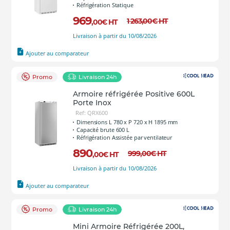
Réfrigération Statique
969
1 263
,00
€
HT
,00
€
HT
Livraison à partir du 10/08/2026
Ajouter au comparateur
Promo
Livraison 24h
Armoire réfrigérée Positive 600L
Porte Inox
Ref: QRX600
Dimensions L 780 x P 720 x H 1895 mm
Capacité brute 600 L
Réfrigération Assistée par ventilateur
890
999
,00
€
HT
,00
€
HT
Livraison à partir du 10/08/2026
Ajouter au comparateur
Promo
Livraison 24h
Mini Armoire Réfrigérée 200L,