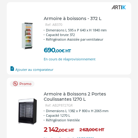
Armoire à boissons - 372 L
Ref: AB370
Dimensions L 595 x P 640 x H 1840 mm
Capacité brute 372
Réfrigération Assistée par ventilateur
690
,00
€
HT
En cours de réaprovisionnement
Ajouter au comparateur
Promo
Armoire à Boissons 2 Portes
Coulissantes 1270 L
Ref: AB2P8727GR
Dimensions L 1382 x P 800 x H 2065 mm
Capacité 1270 L
Réfrigération Ventilée
2 142
2 621
,00
€
HT
,00
€
HT