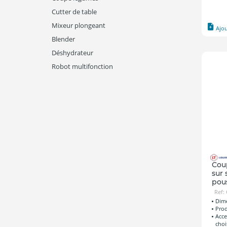
Cutter de table
Mixeur plongeant
Ajo
Blender
Déshydrateur
Robot multifonction
Coup
sur 
pou
Ref:
Dime
Prod
Acce
choi