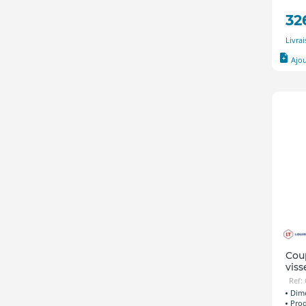
32
Livra
Ajo
Coup
viss
Ref:
Dime
Prod