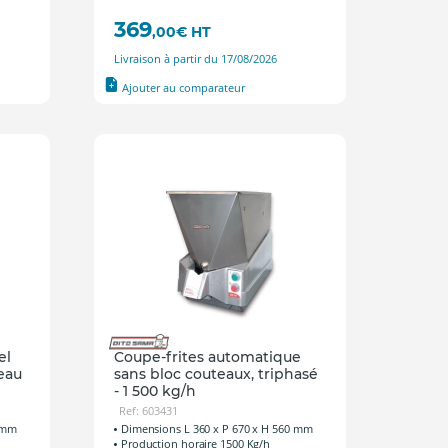
369
,00
€
HT
Livraison à partir du 17/08/2026
Ajouter au comparateur
el
Coupe-frites automatique
teau
sans bloc couteaux, triphasé
- 1 500 kg/h
Ref: 603431
0 mm
Dimensions L 360 x P 670 x H 560 mm
Production horaire 1500 Kg/h