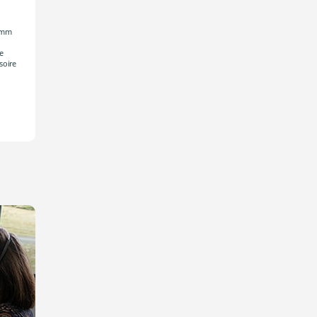
0 mm
e
soire