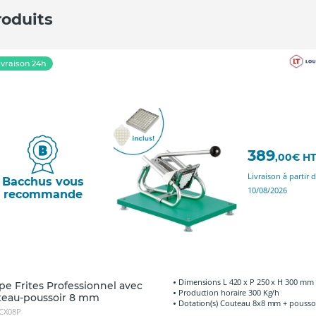
roduits
ivraison 24h
389
,00
€
H
Livraison à partir 
Bacchus vous
10/08/2026
recommande
Dimensions L 420 x P 250 x H 300 mm
e Frites Professionnel avec
Production horaire 300 Kg/h
teau-poussoir 8 mm
Dotation(s) Couteau 8x8 mm + pousso
 CX08P