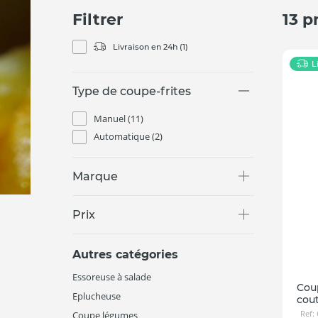
Filtrer
13 p
Livraison en 24h
(1)
L
Type de coupe-frites
Manuel
(11)
Automatique
(2)
Marque
Prix
Autres catégories
Essoreuse à salade
Coup
Eplucheuse
cou
Ref:
Coupe légumes