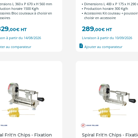
nsions L 360 x P 670 x H 560 mm
Dimensions L 400 x P 175 x H 29
uction horaire 1500 Kg/h
Production horaire 300 Kg/h
ssoires Bloc couteaux à choisir en
Accessoires Kit couteau + poussoir
ssoires
choisir en accessoire
829
289
,00
€
HT
,00
€
HT
ison à partir du 14/08/2026
Livraison à partir du 10/09/2026
uter au comparateur
Ajouter au comparateur
al Frit'n Chips - Fixation
Spiral Frit'n Chips - Fixat