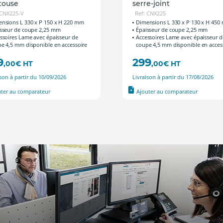
touse
serre-joint
 CNX225-V
Ref: CNX225
nsions L 330 x P 150 x H 220 mm
Dimensions L 330 x P 130 x H 45
sseur de coupe 2,25 mm
Épaisseur de coupe 2,25 mm
ssoires Lame avec épaisseur de
Accessoires Lame avec épaisseur d
e 4,5 mm disponible en accessoire
coupe 4,5 mm disponible en acces
9
299
,00
€
HT
,00
€
HT
ison à partir du 10/09/2026
Livraison à partir du 17/08/2026
uter au comparateur
Ajouter au comparateur