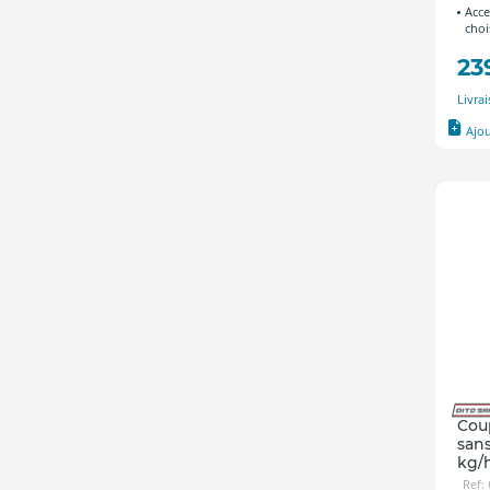
Acce
choi
23
Livra
Ajo
Cou
sans
kg/
Ref: