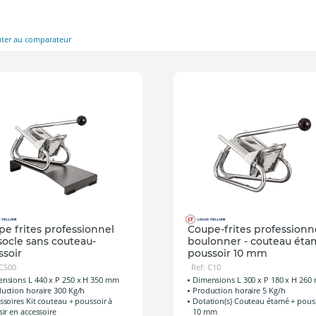
uter au comparateur
e frites professionnel
Coupe-frites professionn
socle sans couteau-
boulonner - couteau éta
ssoir
poussoir 10 mm
 CS00
Ref: C10
nsions L 440 x P 250 x H 350 mm
Dimensions L 300 x P 180 x H 26
uction horaire 300 Kg/h
Production horaire 5 Kg/h
ssoires Kit couteau + poussoir à
Dotation(s) Couteau étamé + pous
sir en accessoire
10 mm