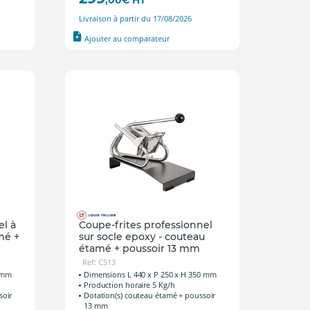
,00
€
HT
Livraison à partir du 17/08/2026
Ajouter au comparateur
el à
Coupe-frites professionnel
mé +
sur socle epoxy - couteau
étamé + poussoir 13 mm
Ref: CS13
0 mm
Dimensions L 440 x P 250 x H 350 mm
Production horaire 5 Kg/h
soir
Dotation(s) couteau étamé + poussoir
13 mm