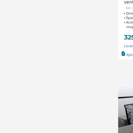
ven
Ref:
Dime
Épai
Acce
coup
32
Livra
Ajo