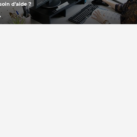
soin d’aide ?
re équipe, basée en France,
tient à votre disposition pour
ondre à vos questions