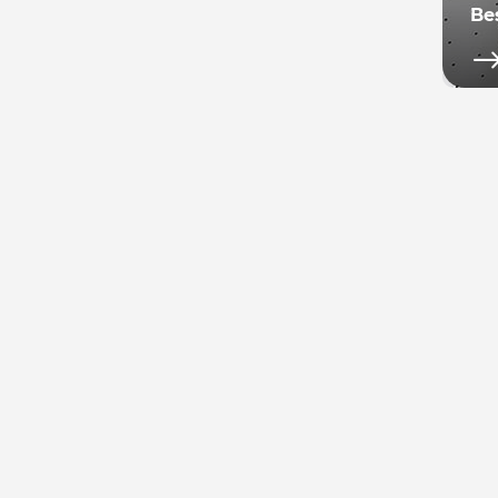
Be
Not
se 
rép