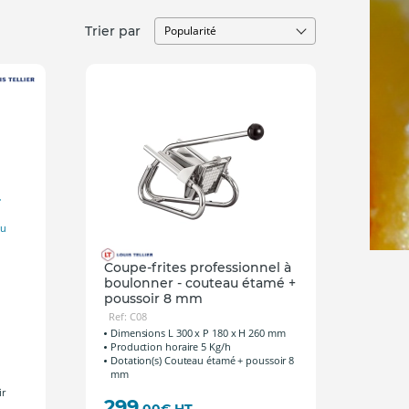
Trier par
T
du
Coupe-frites professionnel à
boulonner - couteau étamé +
poussoir 8 mm
Ref: C08
Dimensions L 300 x P 180 x H 260 mm
Production horaire 5 Kg/h
Dotation(s) Couteau étamé + poussoir 8
mm
ir
299