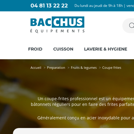
04 81 13 22 22
Du lundi au jeudi de 9h à 18h | ven
FROID
CUISSON
LAVERIE & HYGIENE
Accueil
Preparation
Fruits & legumes
Coupe frites
Un coupe-frites professionnel est un équipemen
bâtonnets réguliers pour en faire des frites parfait
Généralement conçu en acier inoxydable pour ass