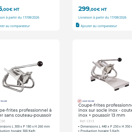
6
299
,00
€
HT
,00
€
HT
ison à partir du 17/08/2026
Livraison à partir du 17/08/2026
uter au comparateur
Ajouter au comparateur
Coupe-frites professionn
e-frites professionnel à
inox sur socle inox - cou
er sans couteau-poussoir
inox + poussoir 13 mm
 C00
Ref: CX13
nsions L 300 x P 180 x H 260 mm
Dimensions L 440 x P 250 x H 35
uction horaire 300 Kg/h
Production horaire 5 Kg/h