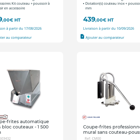
ssoires Kit couteau + poussoir à
Dotation(s) couteau inox + pousso
sir en accessoire
mm
9
439
,00
€
HT
,00
€
HT
ison à partir du 17/08/2026
Livraison à partir du 10/09/2026
uter au comparateur
Ajouter au comparateur
pe-frites automatique
 bloc couteaux - 1 500
Coupe-frites professionn
h
mural sans couteau-pous
 603432
Ref: CM00