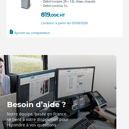
Débit horaire 28 + 13L d'eau chaude
Débit continu 5 L
819
,00
€
HT
Livraison à partir du 03/09/2026
Ajouter au comparateur
Besoin d’aide ?
Notre équipe, basée en France,
se tient à votre disposition pour
répondre à vos questions