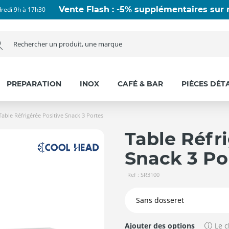
Vente Flash : -5% supplémentaires sur n
dredi 9h à 17h30
PREPARATION
INOX
CAFÉ & BAR
PIÈCES DÉT
Table Réfrigérée Positive Snack 3 Portes
Table Réfr
Snack 3 Po
Ref : SR3100
Ajouter des options
Le c