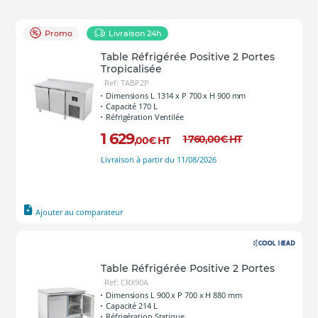
Promo
Livraison 24h
Table Réfrigérée Positive 2 Portes
Tropicalisée
Ref: TABP2P
Dimensions L 1314 x P 700 x H 900 mm
Capacité 170 L
Réfrigération Ventilée
1 629
1 760
,00
€
HT
,00
€
HT
Livraison à partir du 11/08/2026
Ajouter au comparateur
Table Réfrigérée Positive 2 Portes
Ref: CRX90A
Dimensions L 900 x P 700 x H 880 mm
Capacité 214 L
Réfrigération Statique