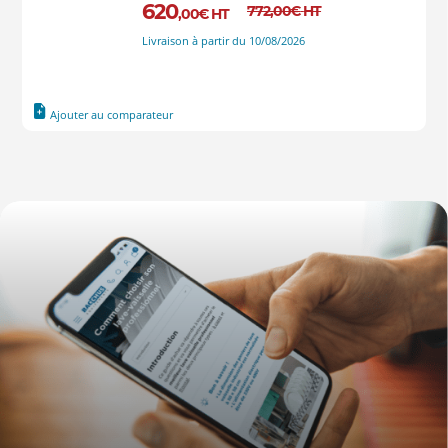
620
772
,00
€
HT
,00
€
HT
Livraison à partir du 10/08/2026
Ajouter au comparateur