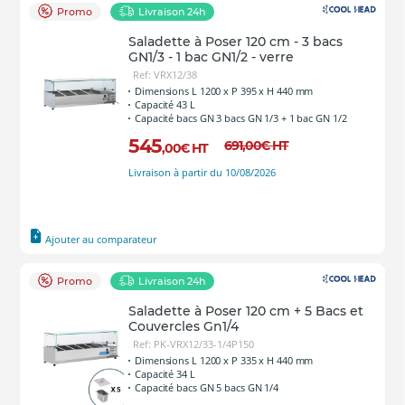
Promo
Livraison 24h
Saladette à Poser 120 cm - 3 bacs
GN1/3 - 1 bac GN1/2 - verre
Ref: VRX12/38
Dimensions L 1200 x P 395 x H 440 mm
Capacité 43 L
Capacité bacs GN 3 bacs GN 1/3 + 1 bac GN 1/2
545
691
,00
€
HT
,00
€
HT
Livraison à partir du 10/08/2026
Ajouter au comparateur
Promo
Livraison 24h
Saladette à Poser 120 cm + 5 Bacs et
Couvercles Gn1/4
Ref: PK-VRX12/33-1/4P150
Dimensions L 1200 x P 335 x H 440 mm
Capacité 34 L
Capacité bacs GN 5 bacs GN 1/4