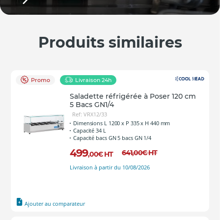
Produits similaires
Promo
Livraison 24h
Saladette réfrigérée à Poser 120 cm
5 Bacs GN1/4
Ref: VRX12/33
Dimensions L 1200 x P 335 x H 440 mm
Capacité 34 L
Capacité bacs GN 5 bacs GN 1/4
499
641
,00
€
HT
,00
€
HT
Livraison à partir du 10/08/2026
Ajouter au comparateur