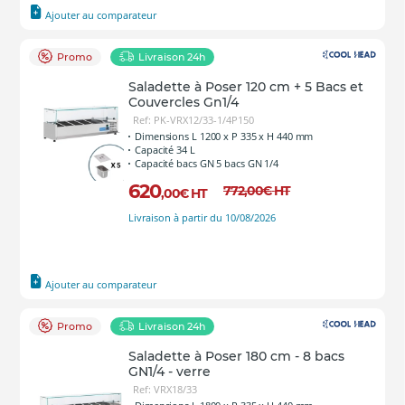
Ajouter au comparateur
Promo
Livraison 24h
Saladette à Poser 120 cm + 5 Bacs et
Couvercles Gn1/4
Ref: PK-VRX12/33-1/4P150
Dimensions L 1200 x P 335 x H 440 mm
Capacité 34 L
Capacité bacs GN 5 bacs GN 1/4
620
772
,00
€
HT
,00
€
HT
Livraison à partir du 10/08/2026
Ajouter au comparateur
Promo
Livraison 24h
Saladette à Poser 180 cm - 8 bacs
GN1/4 - verre
Ref: VRX18/33