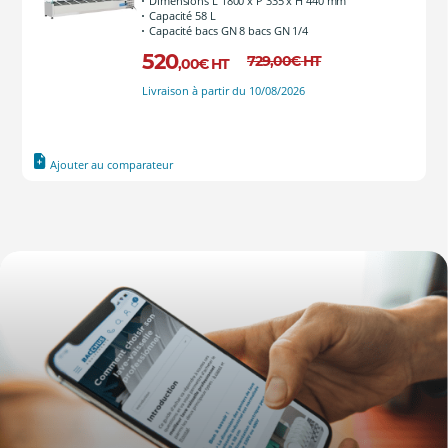
Dimensions L 1800 x P 335 x H 440 mm
Capacité 58 L
Capacité bacs GN 8 bacs GN 1/4
520
729
,00
€
HT
,00
€
HT
Livraison à partir du 10/08/2026
Ajouter au comparateur