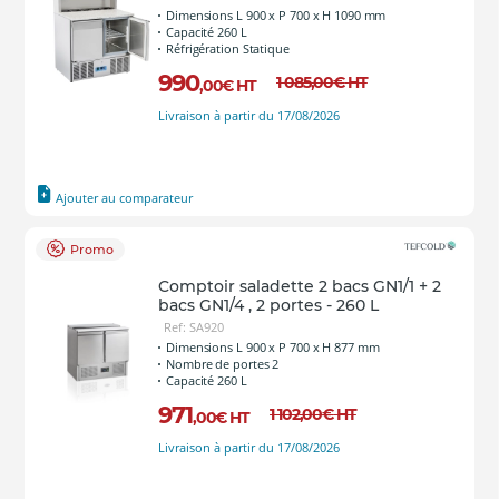
Dimensions L 900 x P 700 x H 1090 mm
Capacité 260 L
Réfrigération Statique
990
1 085
,00
€
HT
,00
€
HT
Livraison à partir du 17/08/2026
Ajouter au comparateur
Promo
Comptoir saladette 2 bacs GN1/1 + 2
bacs GN1/4 , 2 portes - 260 L
Ref: SA920
Dimensions L 900 x P 700 x H 877 mm
Nombre de portes 2
Capacité 260 L
971
1 102
,00
€
HT
,00
€
HT
Livraison à partir du 17/08/2026