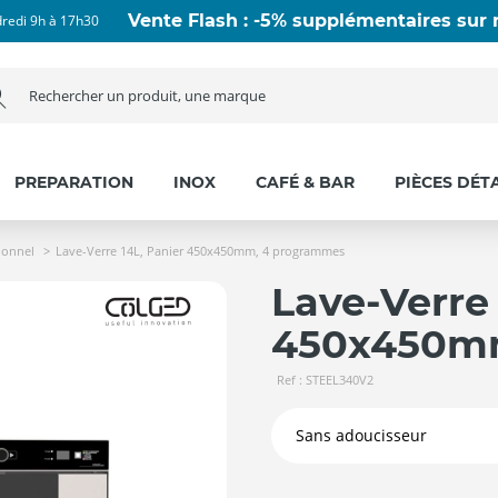
Vente Flash : -5% supplémentaires sur n
dredi 9h à 17h30
PREPARATION
INOX
CAFÉ & BAR
PIÈCES DÉT
ionnel
Lave-Verre 14L, Panier 450x450mm, 4 programmes
Lave-Verre 
450x450m
Ref : STEEL340V2