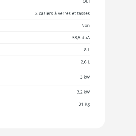
Oui
2 casiers à verres et tasses
Non
53,5 dbA
8 L
2,6 L
3 kW
3,2 kW
31 Kg