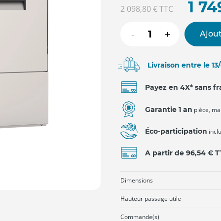
1 74
2 098,80 €
TTC
-
+
Ajout
Livraison entre le 1
Payez en 4X* sans fr
Garantie 1 an
pièce, ma
Éco-participation
incl
A partir de 96,54 € 
Dimensions
Hauteur passage utile
Commande(s)