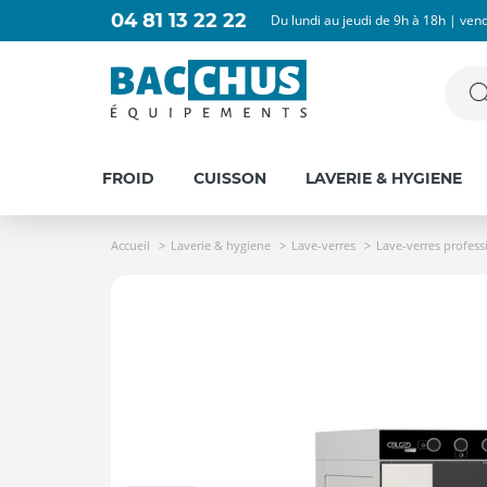
04 81 13 22 22
Du lundi au jeudi de 9h à 18h | ven
FROID
CUISSON
LAVERIE & HYGIENE
Accueil
Laverie & hygiene
Lave-verres
Lave-verres profess