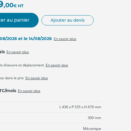
9
,00
€
HT
er au panier
Ajouter au devis
3/08/2026 et le 14/08/2026
En savoir plus
ais
En savoir plus
in d’oeuvre et déplacement
En savoir plus
use dans le prix
En savoir plus
TTC/mois
En savoir plus
L 436 x P 535 x H 670 mm
300 mm
Mécanique