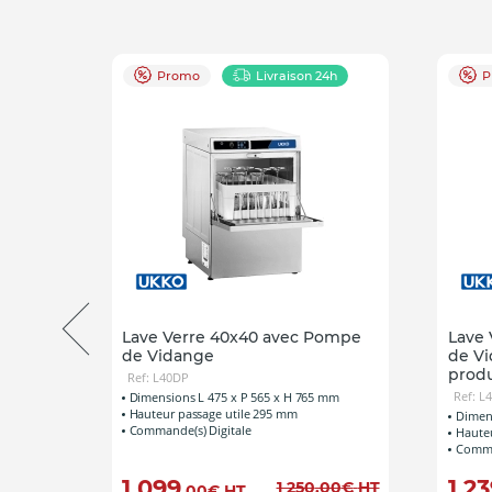
Promo
Livraison 24h
P
Lave Verre 40x40 avec Pompe
Lave
de Vidange
de Vi
produ
Ref: L40DP
Ref: L
 mm
Dimensions L 475 x P 565 x H 765 mm
Hauteur passage utile 295 mm
Dimens
Commande(s) Digitale
Hauteu
Comma
1 099
1 2
00
€
HT
1 250
,00
€
HT
,00
€
HT