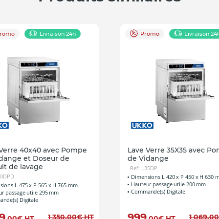
romo
Livraison 24h
Promo
Livraison 24
 Verre 40x40 avec Pompe
Lave Verre 35X35 avec P
dange et Doseur de
de Vidange
it de lavage
Ref: L35DP
40DPD
Dimensions L 420 x P 450 x H 630
Hauteur passage utile 200 mm
ions L 475 x P 565 x H 765 mm
Commande(s) Digitale
r passage utile 295 mm
nde(s) Digitale
39
999
1 350
,00
€
HT
1 069
,00
,00
€
HT
,00
€
HT