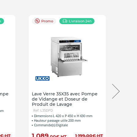
h
Promo
Livraison 24h
Pr
Pa
ompe
Lave Verre 35X35 avec Pompe
Pack :
de Vidange et Doseur de
Kg/Jou
Produit de Lavage
vidan
Ref: L35DPD
Ref: KP
 mm
Dimensions L 420 x P 450 x H 630 mm
Hauteur passage utile 200 mm
Commande(s) Digitale
1 089
1 69
€
HT
1 199
,00
€
HT
,00
€
HT