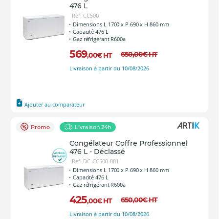
476 L
Ref: CC500
Dimensions L 1700 x P 690 x H 860 mm
Capacité 476 L
Gaz réfrigérant R600a
569
650
,00
€
HT
,00
€
HT
Livraison à partir du 10/08/2026
Ajouter au comparateur
Promo
Livraison 24h
Congélateur Coffre Professionnel
476 L - Déclassé
Ref: DC-CC500-881
Dimensions L 1700 x P 690 x H 860 mm
Capacité 476 L
Gaz réfrigérant R600a
425
650
,00
€
HT
,00
€
HT
Livraison à partir du 10/08/2026