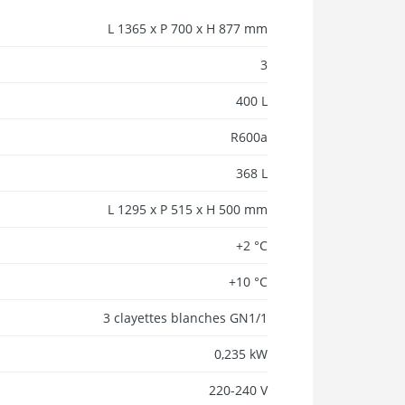
L 1365 x P 700 x H 877 mm
3
400 L
R600a
368 L
L 1295 x P 515 x H 500 mm
+2 °C
+10 °C
3 clayettes blanches GN1/1
0,235 kW
220-240 V