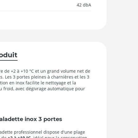
42 dbA
roduit
e de +2 à +10 °C et un grand volume net de
s. Les 3 portes pleines à charnières et les 3
ion en inox facilite le nettoyage et la
du froid, avec dégivrage automatique pour
aladette inox 3 portes
adette professionnel dispose d'une plage
e de
+2 à +10 °C,
idéal pour la conservation