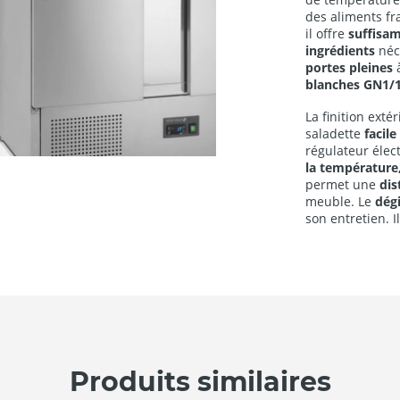
des aliments fr
il offre
suffisa
ingrédients
néc
portes pleines
à
blanches GN1/
La finition exté
saladette
facile
régulateur élec
la température
permet une
dis
meuble. Le
dég
son entretien. I
Produits similaires