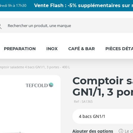
Vente Flash : -5% supplémentaires sur n
dredi 9h à 17h30
PREPARATION
INOX
CAFÉ & BAR
PIÈCES DÉT
ptoir saladette 4 bacs GN1/1, 3 portes - 400 L
Comptoir s
GN1/1, 3 po
Ref : SA1365
Ajouter des options
Le c