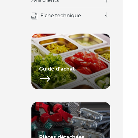
Avis clients
Fiche technique
Guide d'achat
Meuble saladette ou saladette
à poser, comment bien choisir
?
Pièces détachées