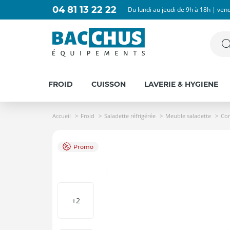
04 81 13 22 22
Du lundi au jeudi de 9h à 18h | ven
FROID
CUISSON
LAVERIE & HYGIENE
Accueil
Froid
Saladette réfrigérée
Meuble saladette
Com
Promo
+2