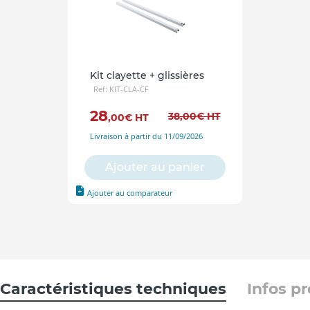
Kit clayette + glissières
Ref: KIT-CLA-CF
28
38
,00
€
HT
,00
€
HT
Livraison à partir du 11/09/2026
Ajouter au panier
Ajouter au comparateur
Caractéristiques techniques
Infos p