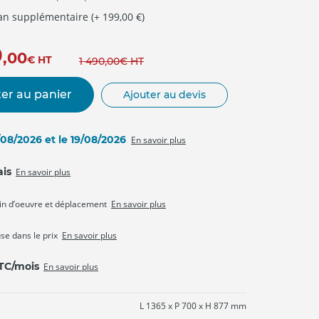
 an supplémentaire (+ 199,00 €)
9
,00
€
HT
1 490
,00
€
HT
er au panier
Ajouter au devis
8/08/2026 et le 19/08/2026
En savoir plus
ais
En savoir plus
in d’oeuvre et déplacement
En savoir plus
use dans le prix
En savoir plus
TTC/mois
En savoir plus
L 1365 x P 700 x H 877 mm