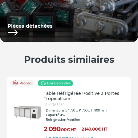
Pièces détachées
Produits similaires
Promo
Livraison 24h
Table Réfrigérée Positive 3 Portes
Tropicalisée
Ref: TABP3P
Dimensions L 1780 x P 700 x H 900 mm
Capacité 457 L
Réfrigération Ventilée
2 090
2 140
,00
€
HT
,00
€
HT
Livraison à partir du 10/08/2026