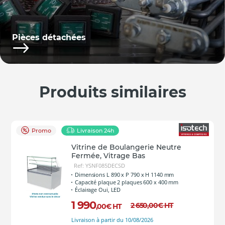
Pièces détachées
Produits similaires
Promo
Livraison 24h
Vitrine de Boulangerie Neutre
Fermée, Vitrage Bas
Ref: YSNF085DECSD
Dimensions L 890 x P 790 x H 1140 mm
Capacité plaque 2 plaques 600 x 400 mm
Éclairage Oui, LED
1 990
2 650
,00
€
HT
,00
€
HT
Livraison à partir du 10/08/2026