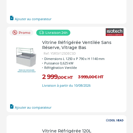
Ajouter au comparateur
Promo
Livraison 24h
Vitrine Réfrigérée Ventilée Sans
Réserve, Vitrage Bas
Ref: YSRSV125DECSD
Dimensions L 1250 x P 790 x H 1140 mm
Puissance 0,625 kW
Réfrigération Ventilée
2 999
3 999
,00
€
HT
,00
€
HT
Livraison à partir du 10/08/2026
Ajouter au comparateur
Vitrine Réfrigérée 120L