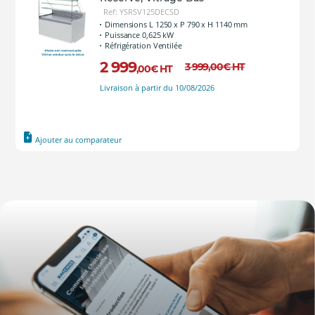
Ref: YSRSV125DECSD
Dimensions L 1250 x P 790 x H 1140 mm
Puissance 0,625 kW
Réfrigération Ventilée
2 999
3 999
,00
€
HT
,00
€
HT
Livraison à partir du 10/08/2026
Ajouter au comparateur