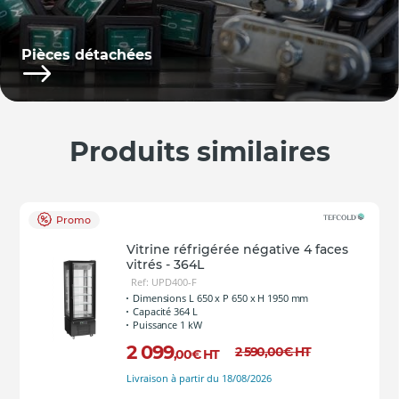
Pièces détachées
Produits similaires
Promo
Vitrine réfrigérée négative 4 faces
vitrés - 364L
Ref: UPD400-F
Dimensions L 650 x P 650 x H 1950 mm
Capacité 364 L
Puissance 1 kW
2 099
2 590
,00
€
HT
,00
€
HT
Livraison à partir du 18/08/2026