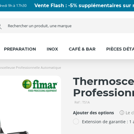
Vente Flash : -5% supplémentaires sur n
dredi 9h à 17h30
PREPARATION
INOX
CAFÉ & BAR
PIÈCES DÉT
scelleuse Professionnelle Automatique
Thermosce
Profession
Ref : TS1A
Ajouter des options
Le c
Extension de garantie : 1