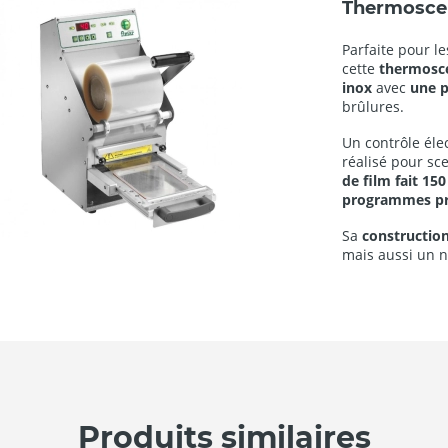
Thermoscel
Parfaite pour l
cette
thermosce
inox
avec
une p
brûlures.
Un contrôle éle
réalisé pour sc
de film fait 1
programmes pr
Sa
construction
mais aussi un ne
Produits similaires