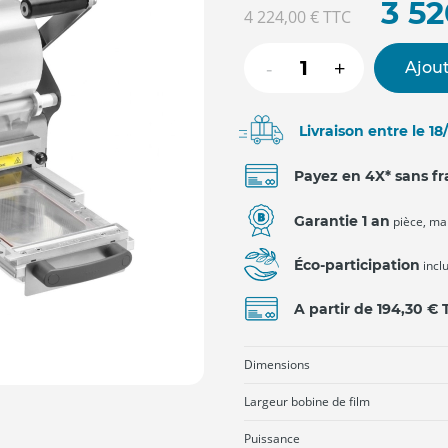
3 5
4 224,00 €
TTC
-
+
Ajout
Livraison entre le 1
Payez en 4X* sans fr
Garantie 1 an
pièce, ma
Éco-participation
incl
A partir de 194,30 €
Dimensions
Largeur bobine de film
Puissance