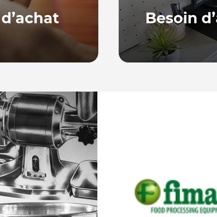
 d’achat
Besoin d’
Notre équipe, basée en
ne série de guides
répondre à vos quest
ur bien choisir et