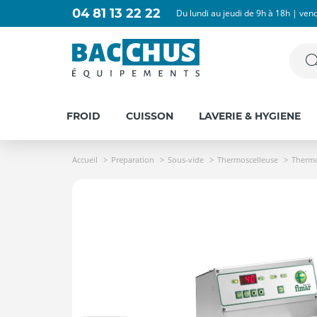
04 81 13 22 22
Du lundi au jeudi de 9h à 18h | ven
FROID
CUISSON
LAVERIE & HYGIENE
Accueil
Preparation
Sous-vide
Thermoscelleuse
Thermo