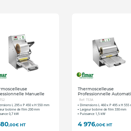
rmoscelleuse
Thermoscelleuse
fessionnelle Manuelle
Professionnelle Automat
 TS2
Ref: TS3A
nsions L 295 x P 450 x H 550 mm
Dimensions L 460 x P 495 x H 55
eur bobine de film 200 mm
Largeur bobine de film 330 mm
sance 0,7 kW
Puissance 1,5 kW
680
4 976
,00
€
HT
,00
€
HT