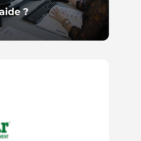
aide ?
 France, se tient à votre disposition pour
ions