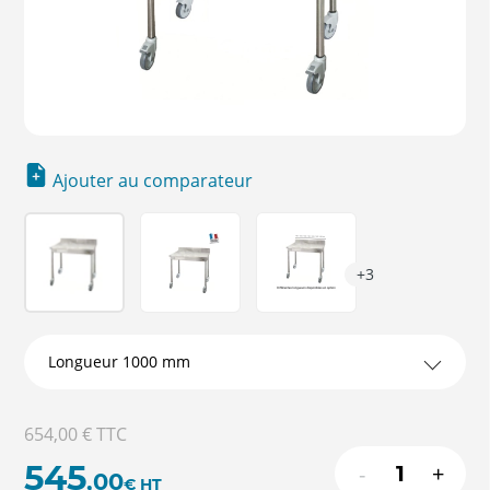
Ajouter au comparateur
+3
654,00 €
TTC
545
-
+
,00
€
HT