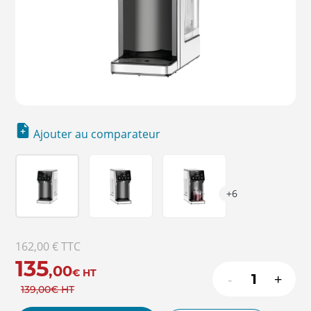
Ajouter au comparateur
+6
162,00 €
TTC
135
,00
€
HT
-
+
139
,00
€
HT