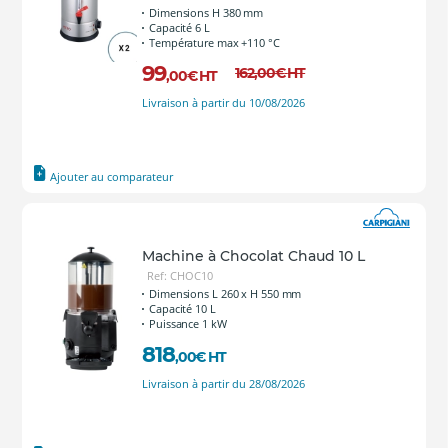
Dimensions H 380 mm
Capacité 6 L
Température max +110 °C
99
162
,00
€
HT
,00
€
HT
Livraison à partir du 10/08/2026
Ajouter au comparateur
Machine à Chocolat Chaud 10 L
Ref: CHOC10
Dimensions L 260 x H 550 mm
Capacité 10 L
Puissance 1 kW
818
,00
€
HT
Livraison à partir du 28/08/2026