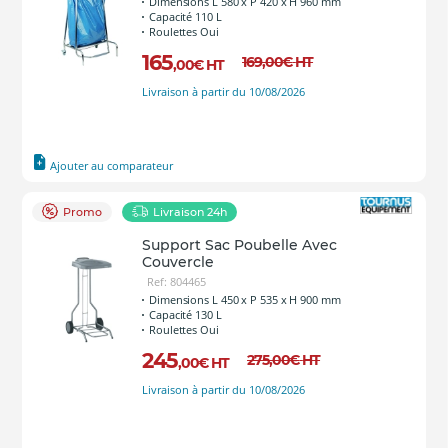
Dimensions L 580 x P 420 x H 960 mm
Capacité 110 L
Roulettes Oui
165
169
,00
€
HT
,00
€
HT
Livraison à partir du 10/08/2026
Ajouter au comparateur
Promo
Livraison 24h
Support Sac Poubelle Avec
Couvercle
Ref: 804465
Dimensions L 450 x P 535 x H 900 mm
Capacité 130 L
Roulettes Oui
245
275
,00
€
HT
,00
€
HT
Livraison à partir du 10/08/2026