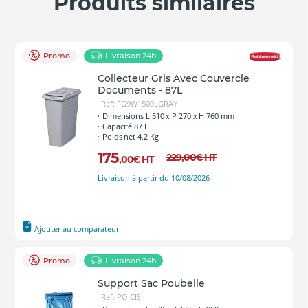
Produits similaires
Promo
Livraison 24h
Collecteur Gris Avec Couvercle
Documents - 87L
Ref: FG9W1500LGRAY
Dimensions L 510 x P 270 x H 760 mm
Capacité 87 L
Poids net 4,2 Kg
175
229
,00
€
HT
,00
€
HT
Livraison à partir du 10/08/2026
Ajouter au comparateur
Promo
Livraison 24h
Support Sac Poubelle
Ref: PO CIS