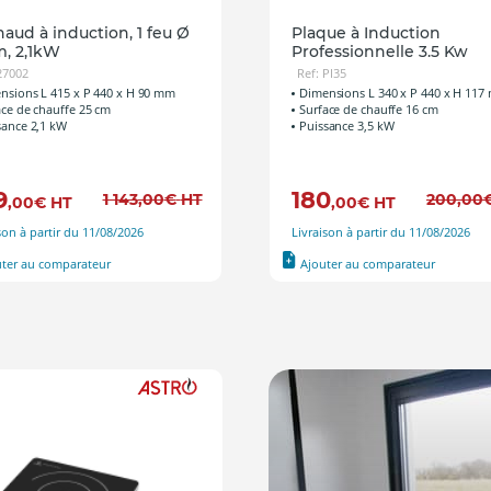
aud à induction, 1 feu Ø
Plaque à Induction
, 2,1kW
Professionnelle 3.5 Kw
27002
Ref: PI35
nsions L 415 x P 440 x H 90 mm
Dimensions L 340 x P 440 x H 11
ace de chauffe 25 cm
Surface de chauffe 16 cm
sance 2,1 kW
Puissance 3,5 kW
9
180
1 143
,00
€
HT
200
,00
,00
€
HT
,00
€
HT
son à partir du 11/08/2026
Livraison à partir du 11/08/2026
uter au comparateur
Ajouter au comparateur