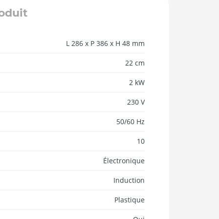
roduit
L 286 x P 386 x H 48 mm
22 cm
2 kW
230 V
50/60 Hz
10
Électronique
Induction
Plastique