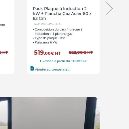
Pack Plaque à Induction 2
Réch
kW + Plancha Gaz Acier 80 x
Ref: 1
63 Cm
Dimen
Surfa
Ref: PI20+PS75GA
7 mm
Puiss
Composition du pack 1 plaque à
induction + 1 plancha gaz
Type de plaque Lisse
Puissance 6 kW
519
24
€
HT
622
,00
€
HT
,00
€
HT
Livraison à partir du 11/08/2026
Livrais
Ajouter au comparateur
Ajout