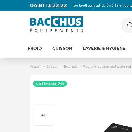
04 81 13 22 22
Du lundi au jeudi de 9h à 18h | ven
FROID
CUISSON
LAVERIE & HYGIENE
Accueil
Cuisson
Rechaud
Plaque induction professionnell
Livraison 24h
+1