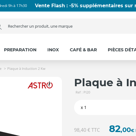
Vente Flash : -5% supplémentaires sur n
dredi 9h à 17h30
PREPARATION
INOX
CAFÉ & BAR
PIÈCES DÉT
e
Plaque à Induction 2 Kw
Plaque à I
Ref : PI20
82
,00
98,40 €
TTC
€