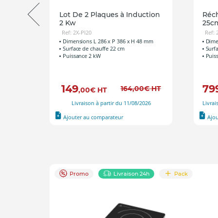
Lot De 2 Plaques à Induction
Réch
2 Kw
25cm
Ref: 2X-PI20
Ref: 
05 mm
Dimensions L 286 x P 386 x H 48 mm
Dime
Surface de chauffe 22 cm
Surf
Puissance 2 kW
Puis
149
79
164
,00
€
HT
,00
€
HT
Livraison à partir du 11/08/2026
Livrai
Ajouter au comparateur
Ajo
Promo
Livraison 24h
Pack