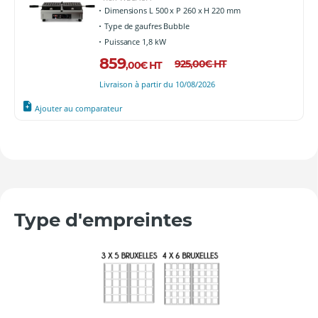
Dimensions L 500 x P 260 x H 220 mm
Type de gaufres Bubble
Puissance 1,8 kW
859
925
,00
€
HT
,00
€
HT
Livraison à partir du 10/08/2026
Ajouter au comparateur
Type d'empreintes