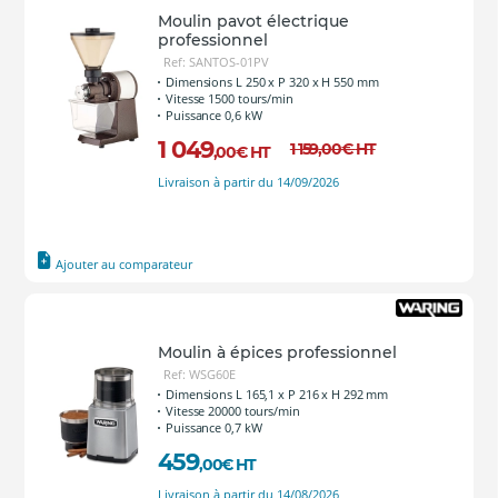
Moulin pavot électrique
professionnel
Ref: SANTOS-01PV
Dimensions L 250 x P 320 x H 550 mm
Vitesse 1500 tours/min
Puissance 0,6 kW
1 049
1 159
,00
€
HT
,00
€
HT
Livraison à partir du 14/09/2026
Ajouter au comparateur
Moulin à épices professionnel
Ref: WSG60E
Dimensions L 165,1 x P 216 x H 292 mm
Vitesse 20000 tours/min
Puissance 0,7 kW
459
,00
€
HT
Livraison à partir du 14/08/2026