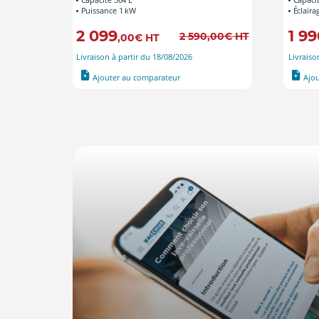
Puissance 1 kW
Éclaira
2 099
1 99
0
€
HT
2 590
,00
€
HT
,00
€
HT
Livraison à partir du 18/08/2026
Livraiso
Ajouter au comparateur
Ajo