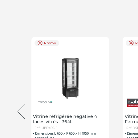
4h
Promo
P
 100L
Vitrine réfrigérée négative 4
Vitri
faces vitrés - 364L
Fermé
Ref: UPD400-F
Ref: Y
75 mm
Dimensions L 650 x P 650 x H 1950 mm
Dimens
Capacité 364 L
Capaci