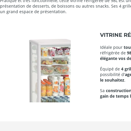
Pratique et très fonctionnelle, cette vitrine réfrigérée de 98L est
présentation de desserts, de boissons ou autres snacks. Ses 4 grill
un grand espace de présentation.
VITRINE R
Idéale pour
tou
réfrigérée de
9
élégante vos de
Équipé de
4
gri
possibilité d'
ag
le souhaitez
.
Sa
construction
gain de temps 