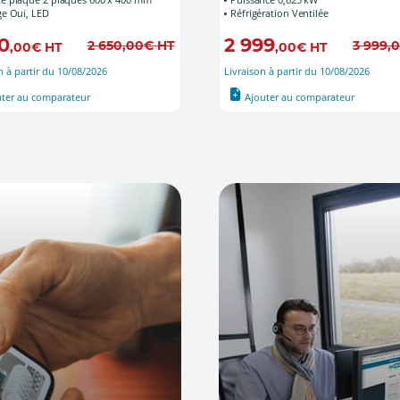
ge Oui, LED
Réfrigération Ventilée
0
2 999
2 650
,00
€
HT
3 999
,
,00
€
HT
,00
€
HT
n à partir du 10/08/2026
Livraison à partir du 10/08/2026
uter au comparateur
Ajouter au comparateur