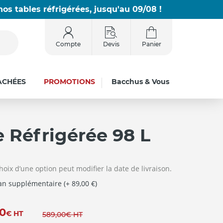
os tables réfrigérées, jusqu'au 09/08 !
Compte
Devis
Panier
ACHÉES
PROMOTIONS
Bacchus & Vous
e Réfrigérée 98 L
hoix d’une option peut modifier la date de livraison.
 an supplémentaire (+ 89,00 €)
00
€
HT
589
,00
€
HT