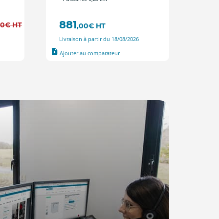
881
629
00
€
HT
,00
€
HT
Livraison à partir du 18/08/2026
Livrais
Ajouter au comparateur
Ajout