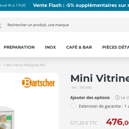
Vente Flash : -5% supplémentaires sur n
dredi 9h à 17h30
PREPARATION
INOX
CAFÉ & BAR
PIÈCES DÉT
e
Mini Vitrine Réfrigérée 98 L
Mini Vitrin
Ref : 700298G
Ajouter des options
Le c
Extension de garantie : 1
476
,
571,20 €
TTC