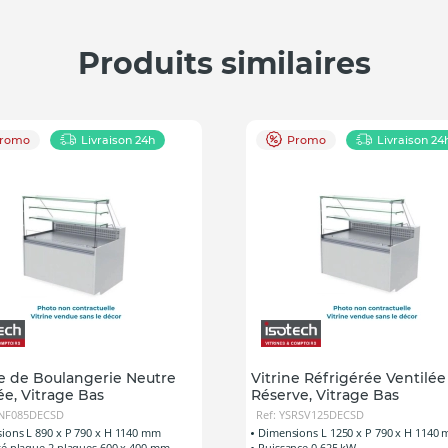
Produits similaires
romo
Livraison 24h
Promo
Livraison 24
ne de Boulangerie Neutre
Vitrine Réfrigérée Ventilée
e, Vitrage Bas
Réserve, Vitrage Bas
SNF085DECSD
Ref: YSRSV125DECSD
ions L 890 x P 790 x H 1140 mm
Dimensions L 1250 x P 790 x H 1140
té plaque 2 plaques 600 x 400 mm
Puissance 0,625 kW