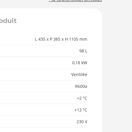
roduit
L 435 x P 385 x H 1105 mm
98 L
0,18 kW
Ventilée
R600a
+2 °C
+12 °C
230 V