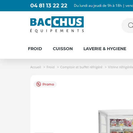
04 81 13 22 22
Du lundi au jeudi de 9h à 18h | ven
FROID
CUISSON
LAVERIE & HYGIENE
Accueil
Froid
Comptoir et buffet réfrigéré
Vitrine réfrigéré
Promo