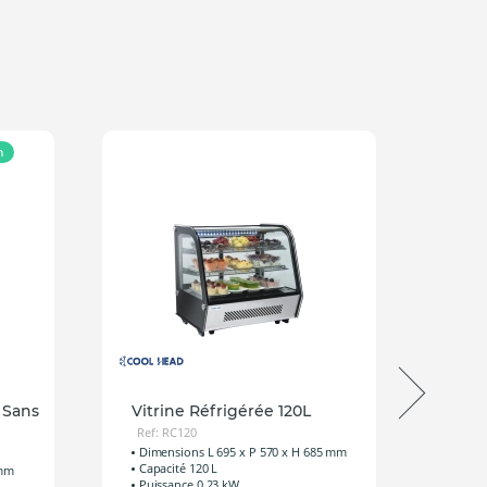
h
Pr
 Sans
Vitrine Réfrigérée 120L
Vitri
Ref: RC120
Ref: 
Dimensions L 695 x P 570 x H 685 mm
Dimen
Capacité 120 L
Capac
 mm
Puissance 0,23 kW
Puiss