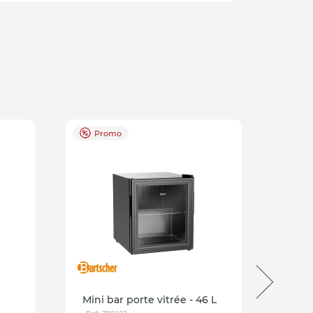
Promo
Pr
Mini bar porte vitrée - 46 L
Mini