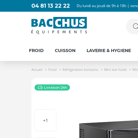
04 81 13 22 22
Du lundi au jeudi de 9h à 18h | ven
FROID
CUISSON
LAVERIE & HYGIENE
Accueil
Froid
Refrigeration boissons
Mini bar hotel
Min
Livraison 24h
+1