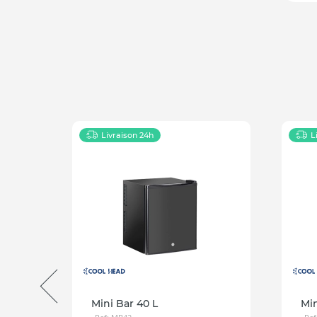
4h
Livraison 24h
L
Mini Bar 40 L
Min