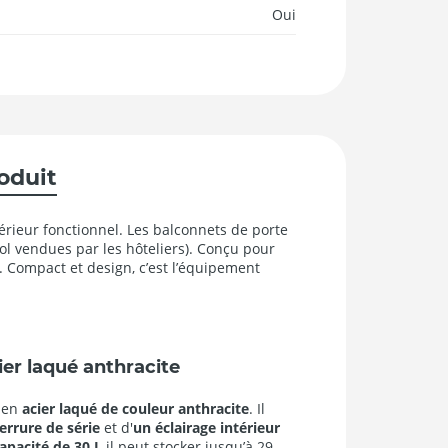
Oui
roduit
rieur fonctionnel. Les balconnets de porte
ol vendues par les hôteliers). Conçu pour
l. Compact et design, c’est l’équipement
ier laqué anthracite
t en
acier laqué de couleur anthracite
. Il
errure de série
et d'
un
éclairage intérieur
apacité de 30 L
il peut stocker jusqu’à 29