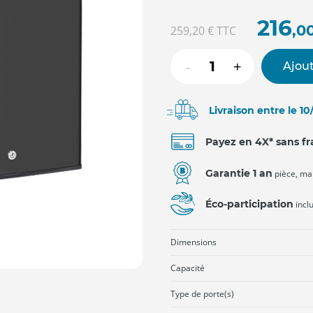
216
,0
259,20 €
TTC
-
+
Ajout
Livraison entre le 1
Payez en 4X* sans fr
Garantie 1 an
pièce, ma
Éco-participation
incl
Dimensions
Capacité
Type de porte(s)