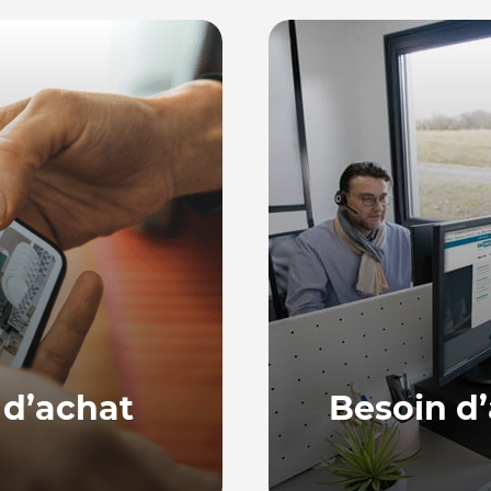
 d’achat
Besoin d’
Notre équipe, basée en
ne série de guides
répondre à vos quest
ur bien choisir et