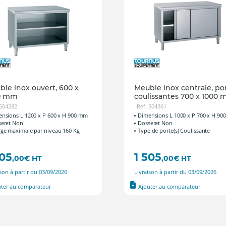
le inox ouvert, 600 x
Meuble inox centrale, po
0 mm
coulissantes 700 x 1000
 504282
Ref: 504361
nsions L 1200 x P 600 x H 900 mm
Dimensions L 1000 x P 700 x H 9
eret Non
Dosseret Non
ge maximale par niveau 160 Kg
Type de porte(s) Coulissante
505
1 505
,00
€
HT
,00
€
HT
ison à partir du 03/09/2026
Livraison à partir du 03/09/2026
uter au comparateur
Ajouter au comparateur