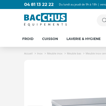
04 81 13 22 22
Du lundi au jeudi de 9h à 18h | ven
FROID
CUISSON
LAVERIE & HYGIENE
Accueil
Inox
Meuble inox
Meuble bas
Meuble inox cent