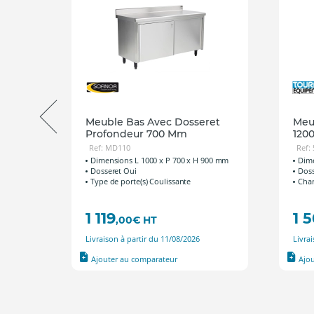
ossé
Meuble Bas Avec Dosseret
Meub
Profondeur 700 Mm
120
Ref: MD110
Ref:
 900 mm
Dimensions L 1000 x P 700 x H 900 mm
Dime
Dosseret Oui
Doss
Type de porte(s) Coulissante
Char
1 119
1 
,00
€
HT
Livraison à partir du 11/08/2026
Livra
Ajouter au comparateur
Ajo