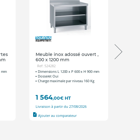
rtes
Meuble inox adossé ouvert ,
Meubl
 mm
600 x 1200 mm
coul
Ref: 524282
Ref: 5
00 mm
Dimensions L 1200 x P 600 x H 900 mm
Dimen
Dosseret Oui
Dosse
Charge maximale par niveau 160 Kg
Type d
1 564
1 6
,00
€
HT
Livraison à partir du 27/08/2026
Livrais
Ajouter au comparateur
Ajout