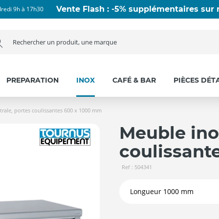
Vente Flash : -5% supplémentaires sur n
dredi 9h à 17h30
PREPARATION
INOX
CAFÉ & BAR
PIÈCES DÉT
rale, portes coulissantes 600 x 1000 mm
Meuble ino
coulissant
Ref : 504341