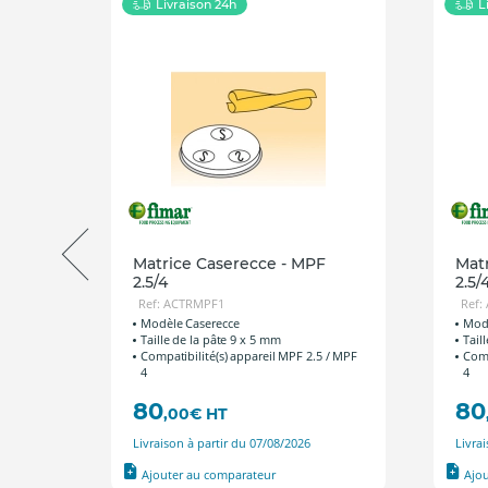
Livraison 24h
L
 MPF
Matrice Caserecce - MPF
Mat
2.5/4
2.5/
Ref: ACTRMPF1
Ref:
Modèle Caserecce
Modè
Taille de la pâte 9 x 5 mm
Tail
Compatibilité(s) appareil MPF 2.5 / MPF
Comp
4
4
80
80
,00
€
HT
Livraison à partir du 07/08/2026
Livra
Ajouter au comparateur
Ajo