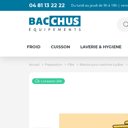
04 81 13 22 22
Du lundi au jeudi de 9h à 18h | ven
FROID
CUISSON
LAVERIE & HYGIENE
Accueil
Preparation
Pâte
Matrice pour machine à pâtes
Livraison 24h