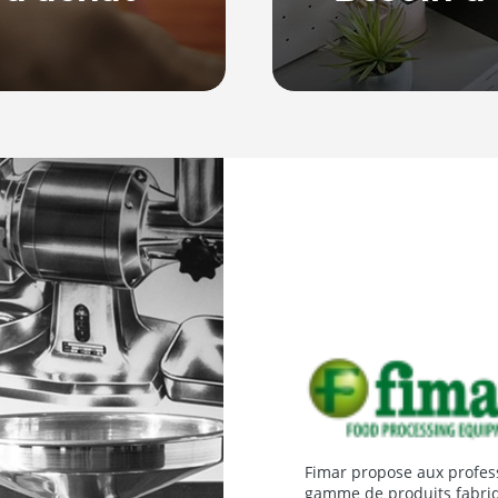
Notre équipe, basée en
ne série de guides
répondre à vos quest
ur bien choisir et
Fimar propose aux profess
gamme de produits fabriqu