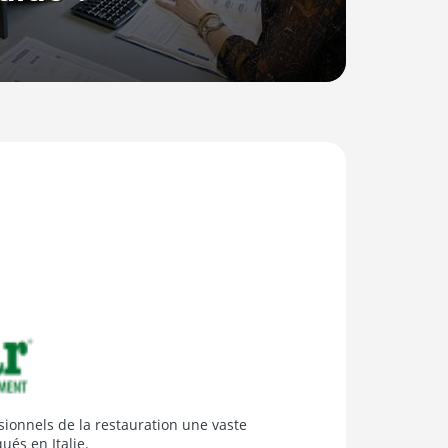
 France, se tient à votre disposition pour
ions
ionnels de la restauration une vaste
és en Italie.