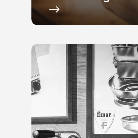
Bacchus equipements vous propose toute u
d’achat afin de vous fournir les conseils po
utiliser votre équipement.