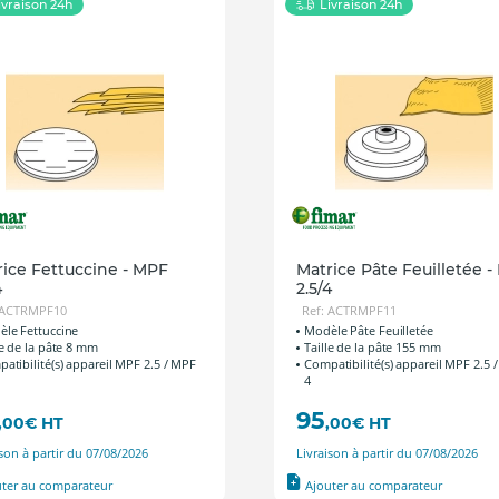
ivraison 24h
Livraison 24h
rice Fettuccine - MPF
Matrice Pâte Feuilletée 
4
2.5/4
 ACTRMPF10
Ref: ACTRMPF11
le Fettuccine
Modèle Pâte Feuilletée
le de la pâte 8 mm
Taille de la pâte 155 mm
atibilité(s) appareil MPF 2.5 / MPF
Compatibilité(s) appareil MPF 2.5 
4
95
,00
€
HT
,00
€
HT
ison à partir du 07/08/2026
Livraison à partir du 07/08/2026
uter au comparateur
Ajouter au comparateur