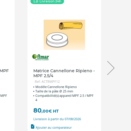
Livraison 24h
Li
- MPF
Matrice Cannellone Ripieno -
Matr
MPF 2.5/4
Ref:
Ref: ACTRMPF12
Modè
Tail
Modèle Cannellone Ripieno
Comp
Taille de la pâte Ø 25 mm
/ MPF
Compatibilité(s) appareil MPF 2.5 / MPF
4
80
60
,00
€
HT
Livraison à partir du 07/08/2026
Livra
Ajouter au comparateur
Ajout