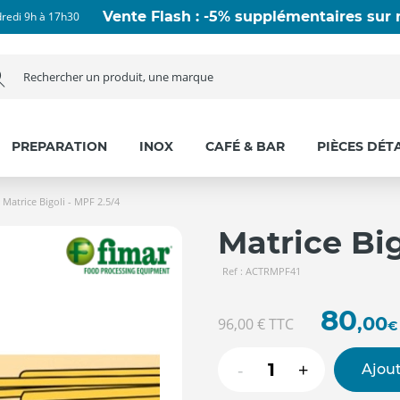
Vente Flash : -5% supplémentaires sur n
dredi 9h à 17h30
PREPARATION
INOX
CAFÉ & BAR
PIÈCES DÉT
Matrice Bigoli - MPF 2.5/4
Matrice Big
Ref : ACTRMPF41
80
,00
96,00 €
TTC
€
-
+
Ajout