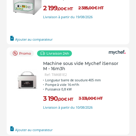
2 199
2 385
,00
€
HT
,00
€
HT
Livraison à partir du 19/08/2026
Ajouter au comparateur
Promo
Livraison 24h
Machine sous vide Mychef iSensor
M - 16m3h
Ref: TIM6B1E2
Longueur barre de soudure 405 mm
Pompe à vide 16 m³/h
Puissance 0,8 kW
3 190
3 331
,00
€
HT
,00
€
HT
Livraison à partir du 10/08/2026
Ajouter au comparateur