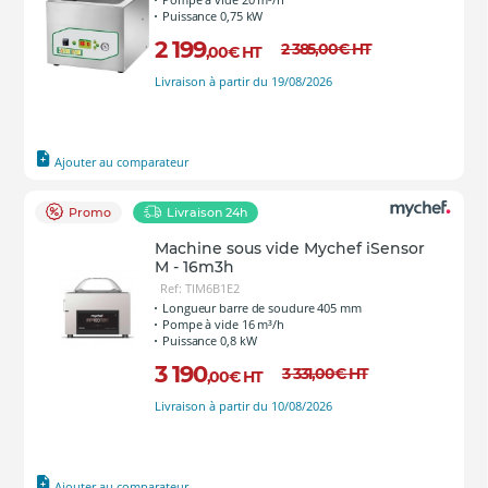
Puissance 0,75 kW
2 199
2 385
,00
€
HT
,00
€
HT
Livraison à partir du 19/08/2026
Ajouter au comparateur
Promo
Livraison 24h
Machine sous vide Mychef iSensor
M - 16m3h
Ref: TIM6B1E2
Longueur barre de soudure 405 mm
Pompe à vide 16 m³/h
Puissance 0,8 kW
3 190
3 331
,00
€
HT
,00
€
HT
Livraison à partir du 10/08/2026
Ajouter au comparateur