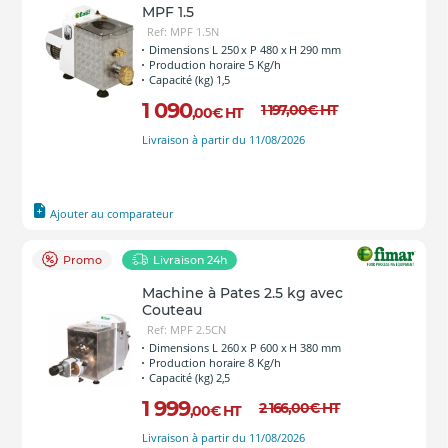
MPF 1.5
Ref: MPF 1.5N
Dimensions L 250 x P 480 x H 290 mm
Production horaire 5 Kg/h
Capacité (kg) 1,5
1 090
1 197
,00
€
HT
,00
€
HT
Livraison à partir du 11/08/2026
Ajouter au comparateur
Promo
Livraison 24h
Machine à Pates 2.5 kg avec
Couteau
Ref: MPF 2.5CN
Dimensions L 260 x P 600 x H 380 mm
Production horaire 8 Kg/h
Capacité (kg) 2,5
1 999
2 166
,00
€
HT
,00
€
HT
Livraison à partir du 11/08/2026