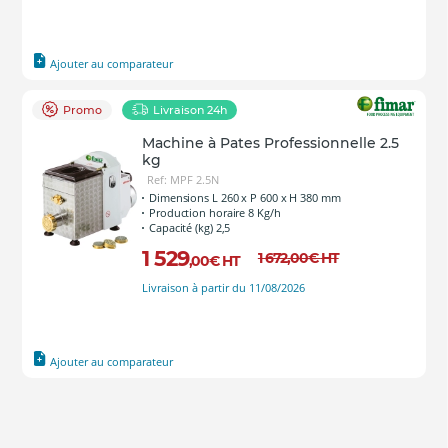
Ajouter au comparateur
Promo
Livraison 24h
Machine à Pates Professionnelle 2.5
kg
Ref: MPF 2.5N
Dimensions L 260 x P 600 x H 380 mm
Production horaire 8 Kg/h
Capacité (kg) 2,5
1 529
1 672
,00
€
HT
,00
€
HT
Livraison à partir du 11/08/2026
Ajouter au comparateur