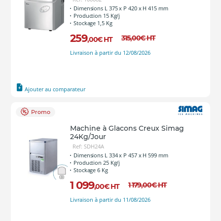
Dimensions L 375 x P 420 x H 415 mm
Production 15 Kg/j
Stockage 1,5 Kg
259
315
,00
€
HT
,00
€
HT
Livraison à partir du 12/08/2026
Ajouter au comparateur
Promo
Machine à Glacons Creux Simag
24Kg/Jour
Ref: SDH24A
Dimensions L 334 x P 457 x H 599 mm
Production 25 Kg/j
Stockage 6 Kg
1 099
1 179
,00
€
HT
,00
€
HT
Livraison à partir du 11/08/2026